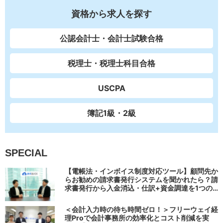
資格から求人を探す
公認会計士・会計士試験合格
税理士・税理士科目合格
USCPA
簿記1級・2級
SPECIAL
【電帳法・インボイス制度対応ツール】顧問先か
らお勧めの請求書発行システムを聞かれたら？請
求書発行から入金消込・仕訳+資金調達を1つの
システムで完結する 「請求QUICK」の魅力に迫
る
＜会計入力時の待ち時間ゼロ！＞フリーウェイ経
理Proで会計事務所の効率化とコスト削減を実