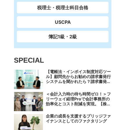
税理士・税理士科目合格
USCPA
簿記1級・2級
SPECIAL
【電帳法・インボイス制度対応ツー
ル】顧問先からお勧めの請求書発行
システムを聞かれたら？請求書発行
から入金消込・仕訳+資金調達を1
つのシステムで完結する 「請求
＜会計入力時の待ち時間ゼロ！＞フ
QUICK」の魅力に迫る
リーウェイ経理Proで会計事務所の
効率化とコスト削減を実現。【株式
会社フリーウェイジャパン×辻・本
郷税理士法人（経理宅配便事業
企業の成長を支援するブリッジファ
部）】
イナンスとしてのファクタリング