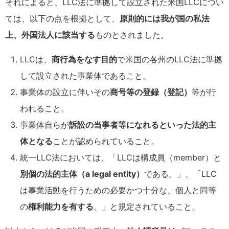
それによると、LLC法に準拠して設立された米国LLCについ
ては、以下の点を根拠として、
原則的には我が国の私法
上、外国法人に該当する
ものとされました。
LLCは、
商行為をなす目的
で米国の各州のLLC法に準拠
して設立された事業体であること。
事業体の設立に伴いその
商号等の登録（登記）
等が行
われること。
事業体自らが
訴訟の当事者等になれるといった法的主
体となる
ことが認められていること。
統一LLC法においては、「LLCは構成員（member）と
別個の法的主体（a legal entity）
である。」、「LLC
は事業活動を行うための必要かつ十分な、個人と同等
の
権利能力を有する
。」と規定されていること。