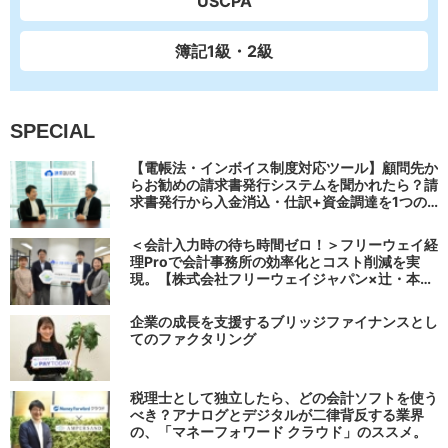
USCPA
簿記1級・2級
SPECIAL
【電帳法・インボイス制度対応ツール】顧問先か
らお勧めの請求書発行システムを聞かれたら？請
求書発行から入金消込・仕訳+資金調達を1つの
システムで完結する 「請求QUICK」の魅力に迫
る
＜会計入力時の待ち時間ゼロ！＞フリーウェイ経
理Proで会計事務所の効率化とコスト削減を実
現。【株式会社フリーウェイジャパン×辻・本郷
税理士法人（経理宅配便事業部）】
企業の成長を支援するブリッジファイナンスとし
てのファクタリング
税理士として独立したら、どの会計ソフトを使う
べき？アナログとデジタルが二律背反する業界
の、「マネーフォワード クラウド」のススメ。