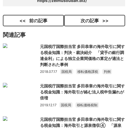
https://zeimusoudan.biz/
前の記事
次の記事
関連記事
元国税庁国際担当官 多田恭章の海外取引に関す
る税金知識：判決・裁決紹介 「貸手の銀行調
達金利」による独立企業間価格の算定が適法と
判断された事例
2018.07.17
国税局
移転価格課税
判例
元国税庁国際担当官 多田恭章の海外取引に関す
る税金知識：海外取引が絡む法人税申告漏れが
倍増
2019.12.17
国税局
移転価格税制
元国税庁国際担当官 多田恭章の海外取引に関す
る税金知識：海外取引と源泉徴収④ 「源泉