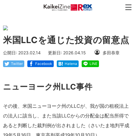
米国LLCを通じた投資の留意点
公開日: 2023.02.14
更新日: 2026.04.15
多田恭章
Twitter
Facebook
Hatena
LINE
ニューヨーク州LLC事件
その後、米国ニューヨーク州のLLCが、我が国の租税法上
の法人に該当し、また当該LLCからの分配金は配当所得で
あると判断した裁判例が出されました（さいたま地判平成
19年5月16日、東京高判平成19年10月10日）。