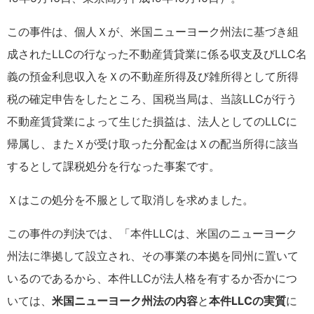
この事件は、個人Ｘが、米国ニューヨーク州法に基づき組
成されたLLCの行なった不動産賃貸業に係る収支及びLLC名
義の預金利息収入をＸの不動産所得及び雑所得として所得
税の確定申告をしたところ、国税当局は、当該LLCが行う
不動産賃貸業によって生じた損益は、法人としてのLLCに
帰属し、またＸが受け取った分配金はＸの配当所得に該当
するとして課税処分を行なった事案です。
Ｘはこの処分を不服として取消しを求めました。
この事件の判決では、「本件LLCは、米国のニューヨーク
州法に準拠して設立され、その事業の本拠を同州に置いて
いるのであるから、本件LLCが法人格を有するか否かにつ
いては、
米国ニューヨーク州法の内容
と
本件LLCの実質
に