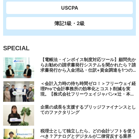
USCPA
簿記1級・2級
SPECIAL
【電帳法・インボイス制度対応ツール】顧問先か
らお勧めの請求書発行システムを聞かれたら？請
求書発行から入金消込・仕訳+資金調達を1つの
システムで完結する 「請求QUICK」の魅力に迫
る
＜会計入力時の待ち時間ゼロ！＞フリーウェイ経
理Proで会計事務所の効率化とコスト削減を実
現。【株式会社フリーウェイジャパン×辻・本郷
税理士法人（経理宅配便事業部）】
企業の成長を支援するブリッジファイナンスとし
てのファクタリング
税理士として独立したら、どの会計ソフトを使う
べき？アナログとデジタルが二律背反する業界