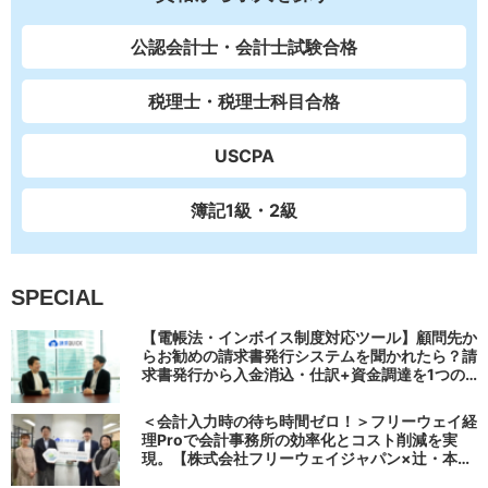
公認会計士・会計士試験合格
税理士・税理士科目合格
USCPA
簿記1級・2級
SPECIAL
【電帳法・インボイス制度対応ツール】顧問先か
らお勧めの請求書発行システムを聞かれたら？請
求書発行から入金消込・仕訳+資金調達を1つの
システムで完結する 「請求QUICK」の魅力に迫
る
＜会計入力時の待ち時間ゼロ！＞フリーウェイ経
理Proで会計事務所の効率化とコスト削減を実
現。【株式会社フリーウェイジャパン×辻・本郷
税理士法人（経理宅配便事業部）】