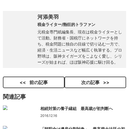
河添美羽
税金ライター/熱狂的トラファン
元税金専門紙編集長、現在は税金ライターとし
て活動。財務省・国税庁にネットワークを持
ち、税金問題に独自の目線で切り込む一方で、
経済・生活ニュースなど幅広く執筆する。プロ
野球は、阪神タイガーズをこよなく愛し、シリ
ーズが始まれば、ほぼ阪神応援に駆け回る。
前の記事
次の記事
関連記事
相続対策の養子縁組 最高裁が初判断へ
2016.12.16
「預貯金は遺産分割対象」 最高裁大法廷の初