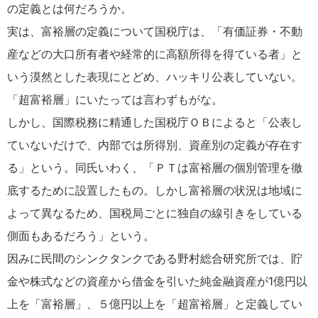
の定義とは何だろうか。
実は、富裕層の定義について国税庁は、「有価証券・不動
産などの大口所有者や経常的に高額所得を得ている者」と
いう漠然とした表現にとどめ、ハッキリ公表していない。
「超富裕層」にいたっては言わずもがな。
しかし、国際税務に精通した国税庁ＯＢによると「公表し
ていないだけで、内部では所得別、資産別の定義が存在す
る」という。同氏いわく、「ＰＴは富裕層の個別管理を徹
底するために設置したもの。しかし富裕層の状況は地域に
よって異なるため、国税局ごとに独自の線引きをしている
側面もあるだろう」という。
因みに民間のシンクタンクである野村総合研究所では、貯
金や株式などの資産から借金を引いた純金融資産が1億円以
上を「富裕層」、５億円以上を「超富裕層」と定義してい