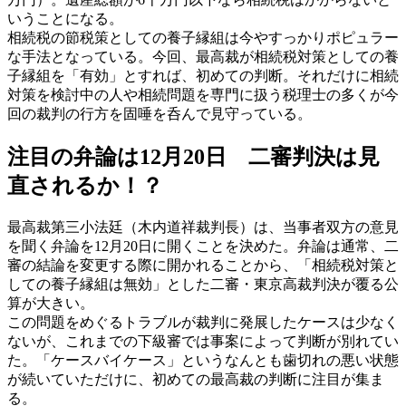
いうことになる。
相続税の節税策としての養子縁組は今やすっかりポピュラー
な手法となっている。今回、最高裁が相続税対策としての養
子縁組を「有効」とすれば、初めての判断。それだけに相続
対策を検討中の人や相続問題を専門に扱う税理士の多くが今
回の裁判の行方を固唾を呑んで見守っている。
注目の弁論は12月20日 二審判決は見
直されるか！？
最高裁第三小法廷（木内道祥裁判長）は、当事者双方の意見
を聞く弁論を12月20日に開くことを決めた。弁論は通常、二
審の結論を変更する際に開かれることから、「相続税対策と
しての養子縁組は無効」とした二審・東京高裁判決が覆る公
算が大きい。
この問題をめぐるトラブルが裁判に発展したケースは少なく
ないが、これまでの下級審では事案によって判断が別れてい
た。「ケースバイケース」というなんとも歯切れの悪い状態
が続いていただけに、初めての最高裁の判断に注目が集ま
る。