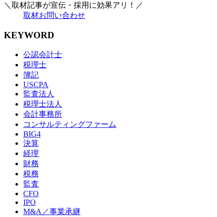
＼取材記事が宣伝・採用に効果アリ！／
取材お問い合わせ
KEYWORD
公認会計士
税理士
簿記
USCPA
監査法人
税理士法人
会計事務所
コンサルティングファーム
BIG4
決算
経理
財務
税務
監査
CFO
IPO
M&A／事業承継