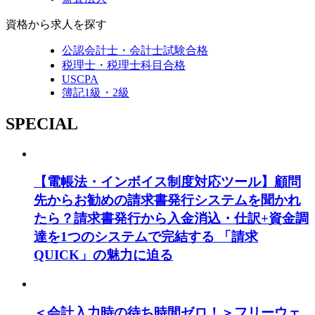
資格から求人を探す
公認会計士・会計士試験合格
税理士・税理士科目合格
USCPA
簿記1級・2級
SPECIAL
【電帳法・インボイス制度対応ツール】顧問
先からお勧めの請求書発行システムを聞かれ
たら？請求書発行から入金消込・仕訳+資金調
達を1つのシステムで完結する 「請求
QUICK」の魅力に迫る
＜会計入力時の待ち時間ゼロ！＞フリーウェ