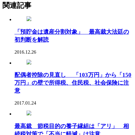
関連記事
「預貯金は遺産分割対象」 最高裁大法廷の
初判断を解読
2016.12.26
配偶者控除の見直し 「103万円」から「150
万円」の壁で所得税、住民税、社会保険に注
意
2017.01.24
最高裁 節税目的の養子縁組は「アリ」 相
続税対策で「不当に軽減」は注意