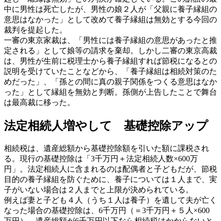
中に男性は死亡したが、男性の娘２人が「父親に養子縁組の
意思はなかった」として改めて養子縁組は無効とする今回の
裁判を提起した。
一審の東京家裁は、「男性には養子縁組の意思があったと推
定される」として娘等の請求を棄却。しかし二審の東京高裁
は、男性が生前に税理士から養子縁組すれば節税になるとの
説明を受けていたことなどから、「養子縁組は相続対策のた
めだった」、「孫との間に真の親子関係をつくる意思はなか
った」として縁組を無効と判断。孫側が上告したことで舞台
は最高裁に移った。
法定相続人増やして 基礎控除アップ
相続税は、遺産総額から基礎控除額を引いた額に課税され
る。現行の基礎控除は「3千万円＋法定相続人数×600万
円」。法定相続人に含まれるのは配偶者と子どもだが、節税
目的の養子縁組を防ぐために、養子については１人まで、実
子がいない場合は２人までと上限が決められている。
例えば妻と子ども４人（うち１人は養子）を遺して夫が亡く
なった場合の基礎控除は、6千万円（＝3千万円＋５人×600
万円）。遺産総額が6千万円以下なら相続税はかからないと