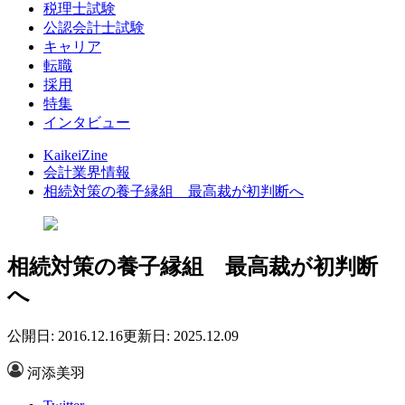
税理士試験
公認会計士試験
キャリア
転職
採用
特集
インタビュー
KaikeiZine
会計業界情報
相続対策の養子縁組 最高裁が初判断へ
相続対策の養子縁組 最高裁が初判断
へ
公開日: 2016.12.16
更新日: 2025.12.09
河添美羽