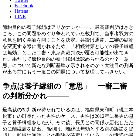
Twitter
Facebook
Hatena
LINE
節税目的の養子縁組はアリかナシか——。最高裁判所はさき
ごろ、この問題をめぐり争われていた裁判で、当事者双方の
意見を聞く弁論を開くことを決定。弁論は通常、二審の結論
を変更する際に開かれるため、「相続対策としての養子縁組
は無効」とした二審・東京高裁判決が覆る可能性が出てき
た。果たして節税目的の養子縁組は認められるのか？「意
思」について新たな判断基準が示されるのか？大注目の判断
が出る前にもう一度この問題について整理しておきたい。
争点は養子縁組の「意思」 一審二審
の判断分かれ———
最高裁の初判断が待たれているのは、福島県東和町（現二本
松市）の町長だった男性のケース。男性は2012年に長男の息
子と養子縁組をしたが、その後、長男との関係が悪化したた
めに離縁届を提出。孫側は、離縁は無効とする別の訴訟を提
起し「離縁は無効」との判決が確定している。この訴訟の最