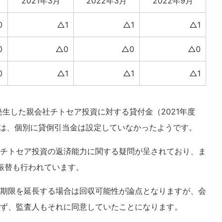
2021年3月
2022年3月
2022年9月
0
△1
△1
△1
0
△0
△0
△0
0
△1
△1
△1
発生した親会社チトセア投資に対する貸付金（2021年度
対しては、個別に貸倒引当金は設定していなかったようです。
チトセア投資の返済能力に関する疑問が呈されており、ま
の振替も行われています。
期限を延長する場合は回収可能性が論点となりますが、会
せず、監査人もそれに同意していたことになります。