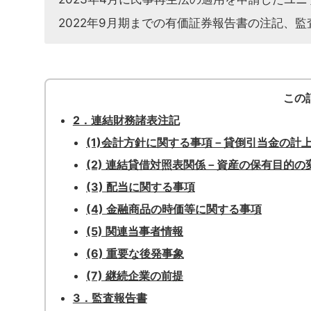
2022年9月期までの有価証券報告書の注記、
この
2．連結財務諸表注記
(1)会計方針に関する事項－貸倒引当金の計
(2) 連結貸借対照表関係－資産の保有目的の
(3) 配当に関する事項
(4) 金融商品の時価等に関する事項
(5) 関連当事者情報
(6) 重要な後発事象
(7) 継続企業の前提
3．監査報告書