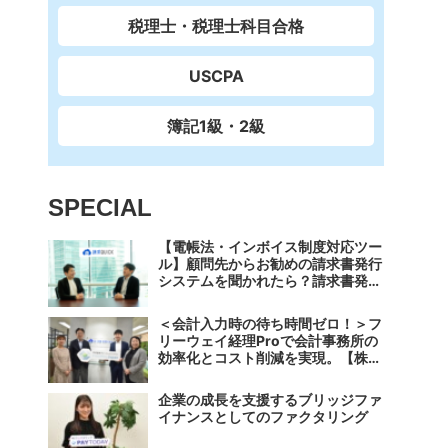
税理士・税理士科目合格
USCPA
簿記1級・2級
SPECIAL
【電帳法・インボイス制度対応ツー
ル】顧問先からお勧めの請求書発行
システムを聞かれたら？請求書発行
から入金消込・仕訳+資金調達を1
つのシステムで完結する 「請求
＜会計入力時の待ち時間ゼロ！＞フ
QUICK」の魅力に迫る
リーウェイ経理Proで会計事務所の
効率化とコスト削減を実現。【株式
会社フリーウェイジャパン×辻・本
郷税理士法人（経理宅配便事業
企業の成長を支援するブリッジファ
部）】
イナンスとしてのファクタリング