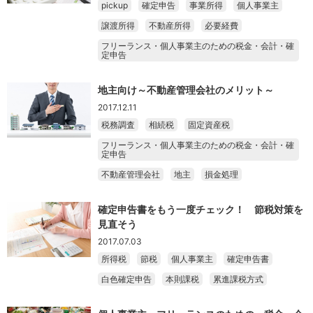
pickup
確定申告
事業所得
個人事業主
譲渡所得
不動産所得
必要経費
フリーランス・個人事業主のための税金・会計・確
定申告
地主向け～不動産管理会社のメリット～
2017.12.11
税務調査
相続税
固定資産税
フリーランス・個人事業主のための税金・会計・確
定申告
不動産管理会社
地主
損金処理
確定申告書をもう一度チェック！ 節税対策を
見直そう
2017.07.03
所得税
節税
個人事業主
確定申告書
白色確定申告
本則課税
累進課税方式