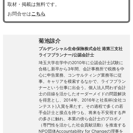
取材・掲載は無料です。
お問合せは
こちら
菊池諒介
プルデンシャル生命保険株式会社 港第三支社
ライフプランナー/公認会計士
埼玉大学在学中の2010年に公認会計士試験に
合格し新卒から3年間、会計事務所で税務を中
心に申告業務、コンサルティング業務等に従
事。キャリアを模索するなかで、ライフプラン
ナーという仕事に出会う。個人法人問わず会計
士の目線を活かしたオーダーメイドの問題解決
を得意とし、2014年、2016年と社長杯(全社コ
ンテスト)入賞を果たす。その過程で多くの若
手会計士と接点を持つも、将来を不安視する声
の多さに触れ、本業の傍ら会計士のプロボノ
（専門性を活かした社会貢献活動）を推進する
NPO団体Accountability for Changeの理事を