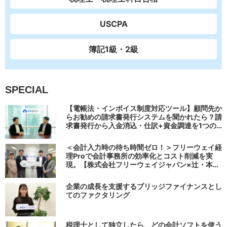
USCPA
簿記1級・2級
SPECIAL
【電帳法・インボイス制度対応ツール】顧問先か
らお勧めの請求書発行システムを聞かれたら？請
求書発行から入金消込・仕訳+資金調達を1つの
システムで完結する 「請求QUICK」の魅力に迫
る
＜会計入力時の待ち時間ゼロ！＞フリーウェイ経
理Proで会計事務所の効率化とコスト削減を実
現。【株式会社フリーウェイジャパン×辻・本郷
税理士法人（経理宅配便事業部）】
企業の成長を支援するブリッジファイナンスとし
てのファクタリング
税理士として独立したら、どの会計ソフトを使う