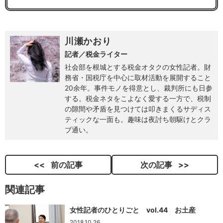
川瀬かおり
記者／税金ライター
社会部を根城とする税金オタクの女性記者。財
務省・国税庁を中心に取材活動を展開すること
20余年。事件モノを得意とし、裁判所にも日参
する。税金ネタをこよなく愛する一方で、税制
の隙間や矛盾を見つけては叩きまくるサディス
ティックな一面も。趣味は夜討ち朝駆けとクラ
ブ通い。
前の記事
次の記事
関連記事
女性記者のひとりごと vol.44 お土産
2018.10.26