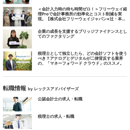
システムで完結する 「請求QUICK」の魅力に迫
る
＜会計入力時の待ち時間ゼロ！＞フリーウェイ経
理Proで会計事務所の効率化とコスト削減を実
現。【株式会社フリーウェイジャパン×辻・本郷
税理士法人（経理宅配便事業部）】
企業の成長を支援するブリッジファイナンスとし
てのファクタリング
税理士として独立したら、どの会計ソフトを使う
べき？アナログとデジタルが二律背反する業界
の、「マネーフォワード クラウド」のススメ。
転職情報
by レックスアドバイザーズ
公認会計士の求人・転職
税理士の求人・転職