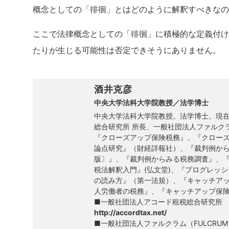
概念としての「徘徊」とはどのように解釈すべきなの
ここで法律概念としての「徘徊」に積極的な定義付け
たりが生じる可能性は否定できそうにありません。
酒井克彦
中央大学法科大学院教授／法学博士
中央大学法科大学院教授。法学博士。現
総合研究所 所長、一般社団法人ファルク
『クローズアップ保険税務』、『クロー
論点研究』（財経詳報社）、『裁判例か
版〕』、『裁判例からみる税務調査』、
税法解釈入門』(弘文堂)、『プログレッシ
の読み方』（第一法規）、『キャッチア
人労働者の税務』、『キャッチアップ保
■一般社団法人アコード租税総合研究所
http://accordtax.net/
■一般社団法人ファルクラム（FULCRUM