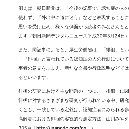
例えば、朝日新聞は、「今後の記事で、認知症の人の
使わず、『外出中に道に迷う』などと表現することに
思いを受け止め、様々な側面から読者のみなさんとと
ます（朝日新聞デジタルニュース平成30年3月24日
また、同記事によると、厚生労働省は、「徘徊」とい
「『徘徊』と言われている認知症の人の行動について
事者の意見をふまえ、新たな文書や行政説明などでは
るといいます。
徘徊の研究における主な問題の一つに、「徘徊」に関
徘徊に対するさまざまな研究が行われている中、研究
くとも、一致している定義は、認知症者にみられる歩
高齢者における徘徊の客観的な測定方法」山川みやえ
305頁〔
http://jnapcdc.com/cq
〕）。