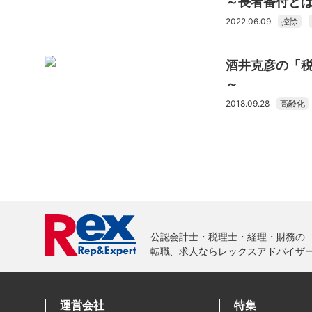
～長者番付と
2022.06.09
控除
酒井克彦の「
～
2018.09.28
高齢化
運営会社
特集