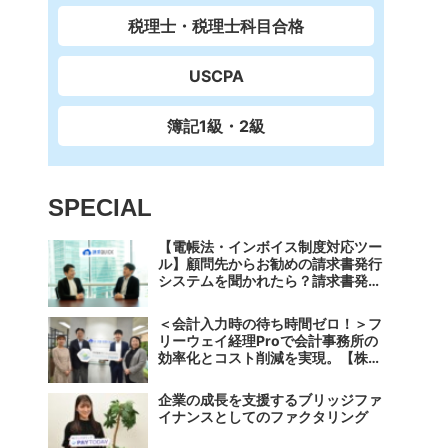
税理士・税理士科目合格
USCPA
簿記1級・2級
SPECIAL
【電帳法・インボイス制度対応ツー
ル】顧問先からお勧めの請求書発行
システムを聞かれたら？請求書発行
から入金消込・仕訳+資金調達を1
つのシステムで完結する 「請求
＜会計入力時の待ち時間ゼロ！＞フ
QUICK」の魅力に迫る
リーウェイ経理Proで会計事務所の
効率化とコスト削減を実現。【株式
会社フリーウェイジャパン×辻・本
郷税理士法人（経理宅配便事業
企業の成長を支援するブリッジファ
部）】
イナンスとしてのファクタリング