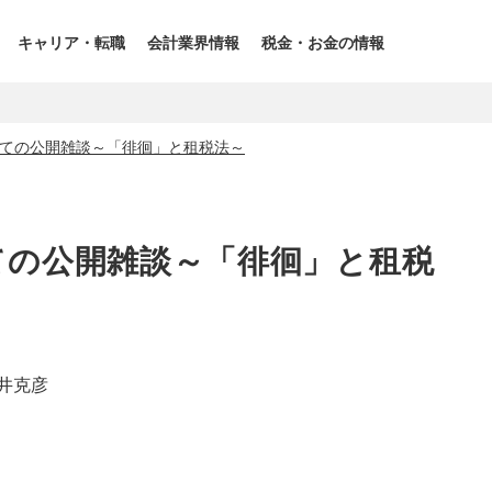
キャリア・転職
会計業界情報
税金・お金の情報
ての公開雑談～「徘徊」と租税法～
ての公開雑談～「徘徊」と租税
井克彦