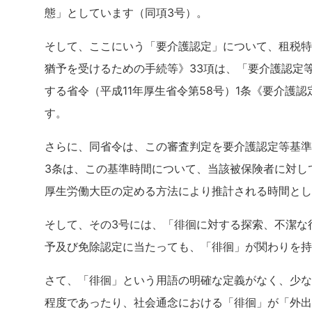
態」としています（同項3号）。
そして、ここにいう「要介護認定」について、租税特
猶予を受けるための手続等》33項は、「要介護認定
する省令（平成11年厚生省令第58号）1条《要介護
す。
さらに、同省令は、この審査判定を要介護認定等基準
3条は、この基準時間について、当該被保険者に対し
厚生労働大臣の定める方法により推計される時間とし
そして、その3号には、「徘徊に対する探索、不潔な
予及び免除認定に当たっても、「徘徊」が関わりを持
さて、「徘徊」という用語の明確な定義がなく、少な
程度であったり、社会通念における「徘徊」が「外出