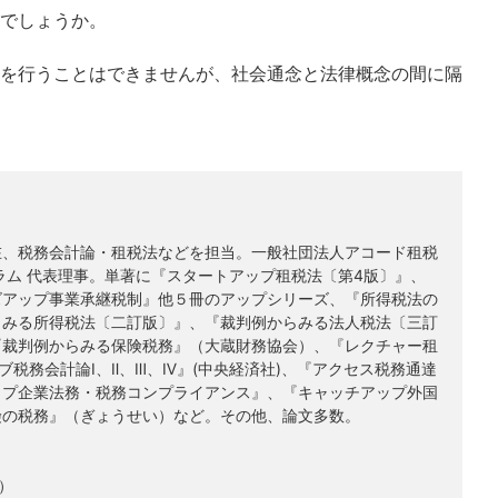
でしょうか。
を行うことはできませんが、社会通念と法律概念の間に隔
在、税務会計論・租税法などを担当。一般社団法人アコード租税
ラム 代表理事。単著に『スタートアップ租税法〔第4版〕』、
ズアップ事業承継税制』他５冊のアップシリーズ、『所得税法の
らみる所得税法〔二訂版〕』、『裁判例からみる法人税法〔三訂
『裁判例からみる保険税務』（大蔵財務協会）、『レクチャー租
ブ税務会計論Ⅰ、Ⅱ、Ⅲ、Ⅳ』(中央経済社)、『アクセス税務通達
ップ企業法務・税務コンプライアンス』、『キャッチアップ外国
険の税務』（ぎょうせい）など。その他、論文多数。
）