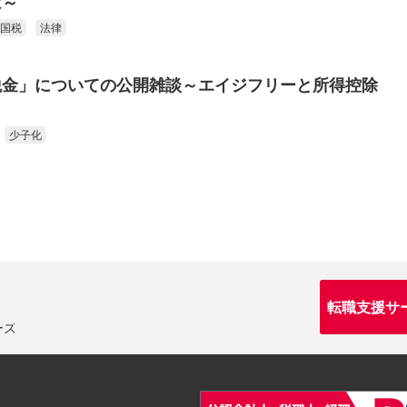
は～
国税
法律
税金」についての公開雑談～エイジフリーと所得控除
少子化
転職支援サ