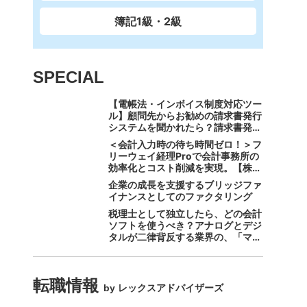
簿記1級・2級
SPECIAL
【電帳法・インボイス制度対応ツー
ル】顧問先からお勧めの請求書発行
システムを聞かれたら？請求書発行
から入金消込・仕訳+資金調達を1
＜会計入力時の待ち時間ゼロ！＞フ
つのシステムで完結する 「請求
リーウェイ経理Proで会計事務所の
QUICK」の魅力に迫る
効率化とコスト削減を実現。【株式
会社フリーウェイジャパン×辻・本
企業の成長を支援するブリッジファ
郷税理士法人（経理宅配便事業
イナンスとしてのファクタリング
部）】
税理士として独立したら、どの会計
ソフトを使うべき？アナログとデジ
タルが二律背反する業界の、「マネ
ーフォワード クラウド」のスス
メ。
転職情報
by レックスアドバイザーズ