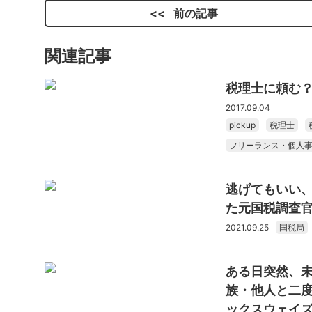
前の記事
関連記事
税理士に頼む
2017.09.04
pickup
税理士
フリーランス・個人
逃げてもいい
た元国税調査
2021.09.25
国税局
ある日突然、未
族・他人と二
ックスウェイ