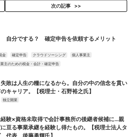
次の記事
？ 自分でする？ 確定申告を依頼するメリット
税金
確定申告
クラウドソーシング
個人事業主
事業主のための税金・会計・確定申告
、失敗は人生の糧になるから。自分の中の信念を貫い
官のキャリア。【税理士・石野裕之氏】
独立開業
経験×資格未取得で会計事務所の後継者候補に…親
度に亘る事業承継を経験し得たもの。【税理士法人タ
ズ 代表 後藤勇輝氏】