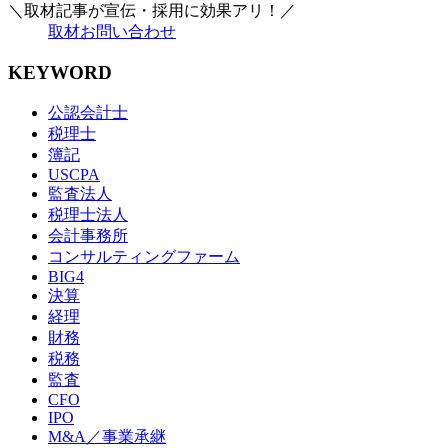
＼取材記事が宣伝・採用に効果アリ！／
取材お問い合わせ
KEYWORD
公認会計士
税理士
簿記
USCPA
監査法人
税理士法人
会計事務所
コンサルティングファーム
BIG4
決算
経理
財務
税務
監査
CFO
IPO
M&A／事業承継