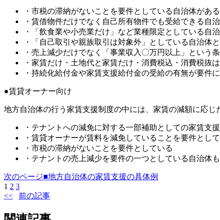
・市税の滞納がないことを要件としている自治体がある
・賃借物件だけでなく自己所有物件でも受給できる自治
・「飲食業や小売業だけ」など業種限定としている自治
・「自己取引や親族取引は対象外」としている自治体と
・売上減少だけでなく「事業収入〇万円以上」という条
・家賃だけ・土地代と家賃だけ・消費税込・消費税抜は
・持続化給付金や家賃支援給付金の受給の有無が要件に
●賃貸オーナー向け
地方自治体の行う家賃支援制度の中には、家賃の減額に応じ
・テナントへの減免に対する一部補助としての家賃支援
・賃貸オーナーが賃料を減免していることを要件として
・市税の滞納がないことを要件としている
・テナントの売上減少を要件の一つとしている自治体も
次のページ
■地方自治体の家賃支援の具体例
1
2
3
前の記事
関連記事