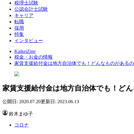
税理士試験
公認会計士試験
キャリア
転職
採用
特集
インタビュー
KaikeiZine
税金・お金の情報
家賃支援給付金は地方自治体でも！どんなものがあるの
家賃支援給付金は地方自治体でも！ど
公開日: 2020.07.20
更新日: 2023.06.13
鈴木まゆ子
コロナ