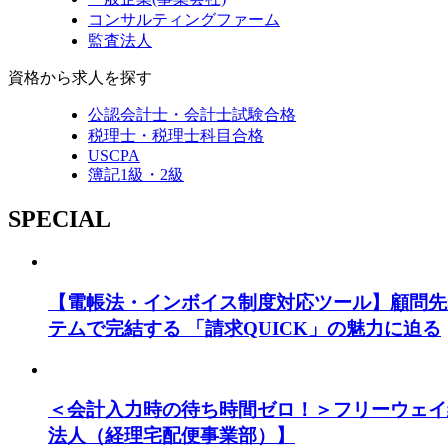
コンサルティングファーム
監査法人
資格から求人を探す
公認会計士・会計士試験合格
税理士・税理士科目合格
USCPA
簿記1級・2級
SPECIAL
【電帳法・インボイス制度対応ツール】顧問先
テムで完結する 「請求QUICK」の魅力に迫る
＜会計入力時の待ち時間ゼロ！＞フリーウェイ
法人（経理宅配便事業部）】