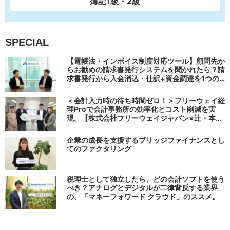
簿記1級・2級
SPECIAL
【電帳法・インボイス制度対応ツール】顧問先か
らお勧めの請求書発行システムを聞かれたら？請
求書発行から入金消込・仕訳+資金調達を1つの
システムで完結する 「請求QUICK」の魅力に迫
る
＜会計入力時の待ち時間ゼロ！＞フリーウェイ経
理Proで会計事務所の効率化とコスト削減を実
現。【株式会社フリーウェイジャパン×辻・本郷
税理士法人（経理宅配便事業部）】
企業の成長を支援するブリッジファイナンスとし
てのファクタリング
税理士として独立したら、どの会計ソフトを使う
べき？アナログとデジタルが二律背反する業界
の、「マネーフォワード クラウド」のススメ。