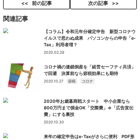
前の記事
次の記事
関連記事
【コラム】令和元年分確定申告 新型コロナウ
イルスで思わぬ成果 パソコンからの申告「e-
Tax」利用者増？
2020.02.29
コロナ禍の連鎖倒産を「経営セーフティ共済」
で回避 決算前なら節税効果にも期待
2020.10.27
節税
コロナ
2020年お歳暮商戦スタート 中小企業なら
800万円まで損金OK「交際費」⇒「広告宣伝
費」にする裏技
2020.10.30
来年の確定申告はe-Taxがさらに便利 PDF形