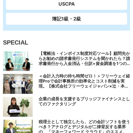
USCPA
簿記1級・2級
SPECIAL
【電帳法・インボイス制度対応ツール】顧問先か
らお勧めの請求書発行システムを聞かれたら？請
求書発行から入金消込・仕訳+資金調達を1つの
システムで完結する 「請求QUICK」の魅力に迫
る
＜会計入力時の待ち時間ゼロ！＞フリーウェイ経
理Proで会計事務所の効率化とコスト削減を実
現。【株式会社フリーウェイジャパン×辻・本郷
税理士法人（経理宅配便事業部）】
企業の成長を支援するブリッジファイナンスとし
てのファクタリング
税理士として独立したら、どの会計ソフトを使う
べき？アナログとデジタルが二律背反する業界
の、「マネーフォワード クラウド」のススメ。