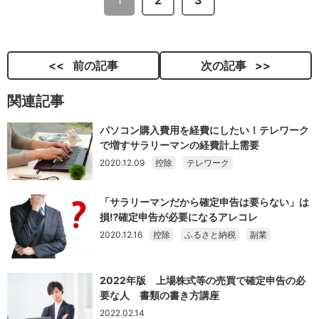
1
2
3
前の記事
次の記事
関連記事
パソコン購入費用を経費にしたい！テレワーク
で増すサラリーマンの経費計上需要
2020.12.09
控除
テレワーク
「サラリーマンだから確定申告は要らない」は
損⁉確定申告が必要になるアレコレ
2020.12.16
控除
ふるさと納税
副業
2022年版 上場株式等の売買で確定申告の必
要な人 書類の書き方講座
2022.02.14