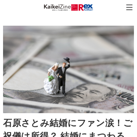
石原さとみ結婚にファン涙！ご
祝儀は所得？ 結婚にまつわる