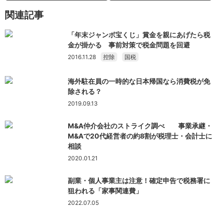
関連記事
「年末ジャンボ宝くじ」賞金を親にあげたら税
金が掛かる 事前対策で税金問題を回避
2016.11.28
控除
国税
海外駐在員の一時的な日本帰国なら消費税が免
除される？
2019.09.13
M&A仲介会社のストライク調べ 事業承継・
M&Aで20代経営者の約8割が税理士・会計士に
相談
2020.01.21
副業・個人事業主は注意！確定申告で税務署に
狙われる「家事関連費」
2022.07.05