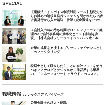
SPECIAL
【電帳法・インボイス制度対応ツール】顧問先か
らお勧めの請求書発行システムを聞かれたら？請
求書発行から入金消込・仕訳+資金調達を1つの
システムで完結する 「請求QUICK」の魅力に迫
る
＜会計入力時の待ち時間ゼロ！＞フリーウェイ経
理Proで会計事務所の効率化とコスト削減を実
現。【株式会社フリーウェイジャパン×辻・本郷
税理士法人（経理宅配便事業部）】
企業の成長を支援するブリッジファイナンスとし
てのファクタリング
税理士として独立したら、どの会計ソフトを使う
べき？アナログとデジタルが二律背反する業界
の、「マネーフォワード クラウド」のススメ。
転職情報
by レックスアドバイザーズ
公認会計士の求人・転職