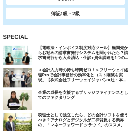
簿記1級・2級
SPECIAL
【電帳法・インボイス制度対応ツール】顧問先か
らお勧めの請求書発行システムを聞かれたら？請
求書発行から入金消込・仕訳+資金調達を1つの
システムで完結する 「請求QUICK」の魅力に迫
る
＜会計入力時の待ち時間ゼロ！＞フリーウェイ経
理Proで会計事務所の効率化とコスト削減を実
現。【株式会社フリーウェイジャパン×辻・本郷
税理士法人（経理宅配便事業部）】
企業の成長を支援するブリッジファイナンスとし
てのファクタリング
税理士として独立したら、どの会計ソフトを使う
べき？アナログとデジタルが二律背反する業界
の、「マネーフォワード クラウド」のススメ。