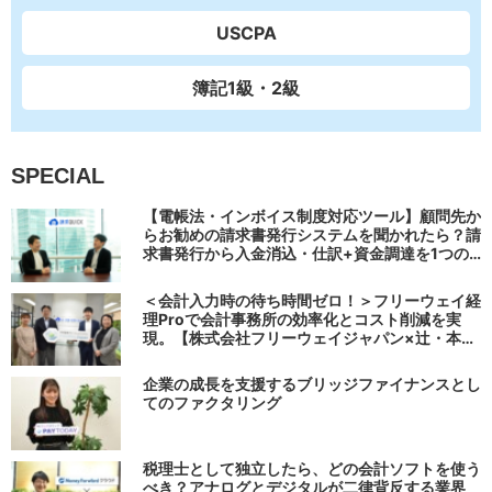
USCPA
簿記1級・2級
SPECIAL
【電帳法・インボイス制度対応ツール】顧問先か
らお勧めの請求書発行システムを聞かれたら？請
求書発行から入金消込・仕訳+資金調達を1つの
システムで完結する 「請求QUICK」の魅力に迫
る
＜会計入力時の待ち時間ゼロ！＞フリーウェイ経
理Proで会計事務所の効率化とコスト削減を実
現。【株式会社フリーウェイジャパン×辻・本郷
税理士法人（経理宅配便事業部）】
企業の成長を支援するブリッジファイナンスとし
てのファクタリング
税理士として独立したら、どの会計ソフトを使う
べき？アナログとデジタルが二律背反する業界