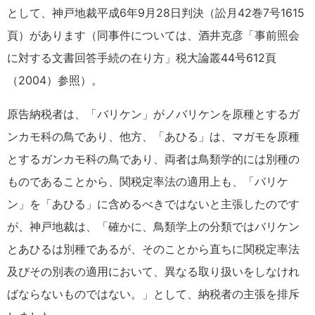
として、神戸地裁平成6年9月28日判決（訟月42巻7号1615
頁）があります（同事件については、酒井克彦「
事前照会
に対する文書回答手続の在り方」
税大論叢44号612頁
（2004）参照）。
原告納税者は、「バリケン」がノバリケンを原種とするガ
ンカモ科の鳥であり、他方、「あひる」は、マガモを原種
とするガンカモ科の鳥であり、両者は鳥類学的には別種の
ものであることから、関税定率法の適用上も、「バリケ
ン」を「あひる」に含めるべきではないと主張したのです
が、神戸地裁は、「確かに、鳥類学上の分類ではバリケン
とあひるは別種であるが、そのことから直ちに関税定率法
及びその別表の適用において、異なる取り扱いをしなけれ
ばならないものではない。」として、納税者の主張を排斥