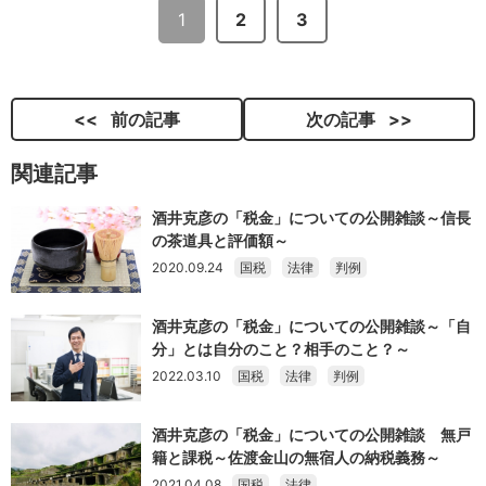
1
2
3
前の記事
次の記事
関連記事
酒井克彦の「税金」についての公開雑談～信長
の茶道具と評価額～
2020.09.24
国税
法律
判例
酒井克彦の「税金」についての公開雑談～「自
分」とは自分のこと？相手のこと？～
2022.03.10
国税
法律
判例
酒井克彦の「税金」についての公開雑談 無戸
籍と課税～佐渡金山の無宿人の納税義務～
2021.04.08
国税
法律