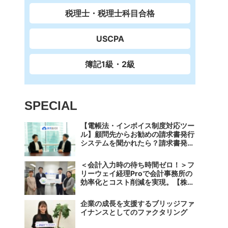
税理士・税理士科目合格
USCPA
簿記1級・2級
SPECIAL
【電帳法・インボイス制度対応ツー
ル】顧問先からお勧めの請求書発行
システムを聞かれたら？請求書発行
から入金消込・仕訳+資金調達を1
つのシステムで完結する 「請求
＜会計入力時の待ち時間ゼロ！＞フ
QUICK」の魅力に迫る
リーウェイ経理Proで会計事務所の
効率化とコスト削減を実現。【株式
会社フリーウェイジャパン×辻・本
郷税理士法人（経理宅配便事業
企業の成長を支援するブリッジファ
部）】
イナンスとしてのファクタリング