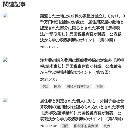
関連記事
譲渡した土地上の2棟の家屋は独立しており、3
千万円特別控除の対象は、居住用家屋の敷地と
認定された部分に限るとされた事例【所得税
法/一部取消し】元国税審判官が解説 公表裁
決から学ぶ税務判断のポイント（第39回）
2022.02.07
漢方薬の購入費用は医療費控除の対象外【所得
税/請求棄却】元国税審判官が解説 公表裁決
から学ぶ税務判断のポイント（第13回）
2021.01.08
控除
国税
国税不服審判所
判例
居住者と判定された個人に対し、外国子会社合
算税制の適用除外は認められないとされた事例
【所得税/請求棄却】元国税審判官が解説 公
表裁決から学ぶ税務判断のポイント（第35回）
2021.12.06
国税
国税不服審判所
判例