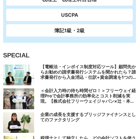
USCPA
簿記1級・2級
SPECIAL
【電帳法・インボイス制度対応ツール】顧問先か
らお勧めの請求書発行システムを聞かれたら？請
求書発行から入金消込・仕訳+資金調達を1つの
システムで完結する 「請求QUICK」の魅力に迫
る
＜会計入力時の待ち時間ゼロ！＞フリーウェイ経
理Proで会計事務所の効率化とコスト削減を実
現。【株式会社フリーウェイジャパン×辻・本郷
税理士法人（経理宅配便事業部）】
企業の成長を支援するブリッジファイナンスとし
てのファクタリング
税理士として独立したら、どの会計ソフトを使う