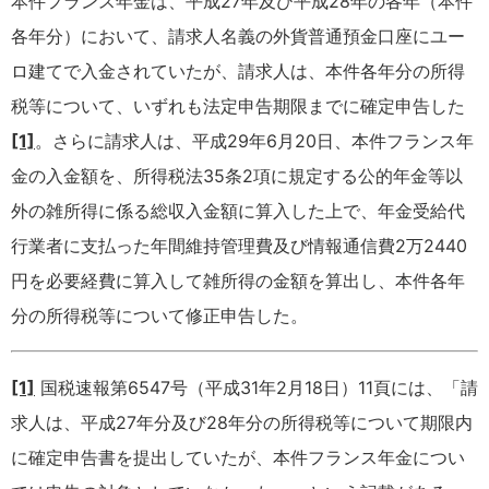
本件フランス年金は、平成27年及び平成28年の各年（本件
各年分）において、請求人名義の外貨普通預金口座にユー
ロ建てで入金されていたが、請求人は、本件各年分の所得
税等について、いずれも法定申告期限までに確定申告した
[1]
。さらに請求人は、平成29年6月20日、本件フランス年
金の入金額を、所得税法35条2項に規定する公的年金等以
外の雑所得に係る総収入金額に算入した上で、年金受給代
行業者に支払った年間維持管理費及び情報通信費2万2440
円を必要経費に算入して雑所得の金額を算出し、本件各年
分の所得税等について修正申告した。
[1]
国税速報第6547号（平成31年2月18日）11頁には、「請
求人は、平成27年分及び28年分の所得税等について期限内
に確定申告書を提出していたが、本件フランス年金につい