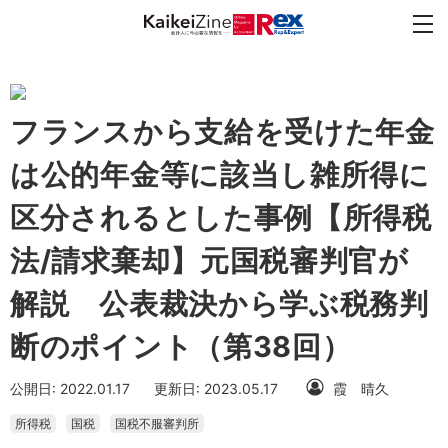
フランスから支給を受けた年金
は公的年金等に該当し雑所得に
区分されるとした事例【所得税
法/請求棄却】元国税審判官が
解説 公表裁決から学ぶ税務判
断のポイント（第38回）
公開日: 2022.01.17
更新日: 2023.05.17
霞 晴久
所得税
国税
国税不服審判所