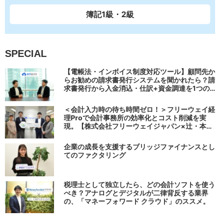
簿記1級・2級
SPECIAL
【電帳法・インボイス制度対応ツール】顧問先か
らお勧めの請求書発行システムを聞かれたら？請
求書発行から入金消込・仕訳+資金調達を1つの
システムで完結する 「請求QUICK」の魅力に迫
る
＜会計入力時の待ち時間ゼロ！＞フリーウェイ経
理Proで会計事務所の効率化とコスト削減を実
現。【株式会社フリーウェイジャパン×辻・本郷
税理士法人（経理宅配便事業部）】
企業の成長を支援するブリッジファイナンスとし
てのファクタリング
税理士として独立したら、どの会計ソフトを使う
べき？アナログとデジタルが二律背反する業界
の、「マネーフォワード クラウド」のススメ。