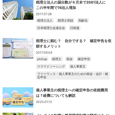
税理士法人の届出数が６月末で3561法人に
この半年間で74法人増加
2017.07.28
税理士法人
税理士登録
高齢化
日本税理士会連合会
日税連
税理士に頼む？ 自分でする？ 確定申告を依
頼するメリット
2017.09.04
pickup
税理士
税金
確定申告
クラウドソーシング
個人事業主
フリーランス・個人事業主のための税金・会計・確
定申告
個人事業主の税理士への確定申告の依頼費用
は？経費についても解説
2023.01.13