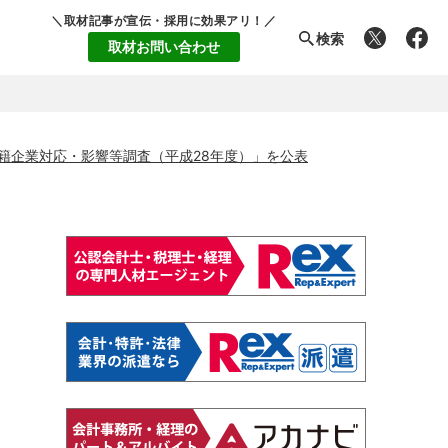
＼取材記事が宣伝・採用に効果アリ！／
検索
取材お問い合わせ
籍企業対応・影響等調査（平成28年度）」を公表