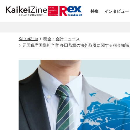
特集
インタビュー
KaikeiZine
税金・会計ニュース
元国税庁国際担当官 多田恭章の海外取引に関する税金知