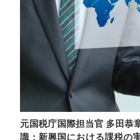
元国税庁国際担当官 多田恭
識：新興国における課税の