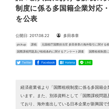
制度に係る多国籍企業対応・
を公表
公開日: 2017.08.22
多田恭章
pickup
課税
元国税庁国際担当官 多田恭章の海外取引に関する
国際課税問題及び租税条約に関するアンケート調査
国際租税制度に
Twitter
Facebook
Hatena
LINE
経済産業省より「国際租税制度に係る多国籍企
います。また、別添資料として「国際課税問題
ており、海外進出している日本企業が新興国で