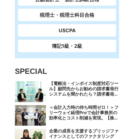
税理士・税理士科目合格
USCPA
簿記1級・2級
SPECIAL
【電帳法・インボイス制度対応ツー
ル】顧問先からお勧めの請求書発行
システムを聞かれたら？請求書発行
から入金消込・仕訳+資金調達を1
つのシステムで完結する 「請求
＜会計入力時の待ち時間ゼロ！＞フ
QUICK」の魅力に迫る
リーウェイ経理Proで会計事務所の
効率化とコスト削減を実現。【株式
会社フリーウェイジャパン×辻・本
郷税理士法人（経理宅配便事業
企業の成長を支援するブリッジファ
部）】
イナンスとしてのファクタリング