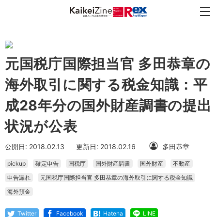
元国税庁国際担当官 多田恭章の
海外取引に関する税金知識：平
成28年分の国外財産調書の提出
状況が公表
公開日: 2018.02.13
更新日: 2018.02.16
多田恭章
pickup
確定申告
国税庁
国外財産調書
国外財産
不動産
申告漏れ
元国税庁国際担当官 多田恭章の海外取引に関する税金知識
海外預金
Twitter
Facebook
Hatena
LINE