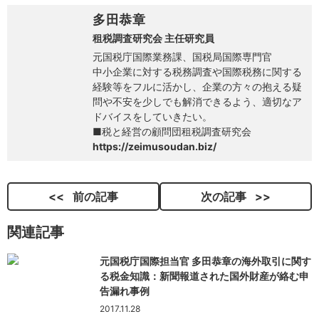
多田恭章
租税調査研究会 主任研究員
元国税庁国際業務課、国税局国際専門官
中小企業に対する税務調査や国際税務に関する
経験等をフルに活かし、企業の方々の抱える疑
問や不安を少しでも解消できるよう、適切なア
ドバイスをしていきたい。
■税と経営の顧問団租税調査研究会
https://zeimusoudan.biz/
前の記事
次の記事
関連記事
元国税庁国際担当官 多田恭章の海外取引に関す
る税金知識：新聞報道された国外財産が絡む申
告漏れ事例
2017.11.28