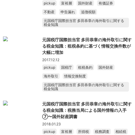
pickup
富裕層
国外財産
有価証券
不動産
申告漏れ
追徴税額
元国税庁国際担当官 多田恭章の海外取引に関する
税金知識
元国税庁国際担当官 多田恭章の海外取引に関す
る税金知識：租税条約に基づく情報交換件数が
大幅に増加
2017.12.12
pickup
国税庁
租税条約
国外財産
海外取引
情報交換制度
元国税庁国際担当官 多田恭章の海外取引に関する
税金知識
元国税庁国際担当官 多田恭章の海外取引に関す
る税金知識：税務当局による国外情報の入手
⑦〜国外財産調書
2018.01.23
pickup
富裕層
所得税
税務調査
相続税