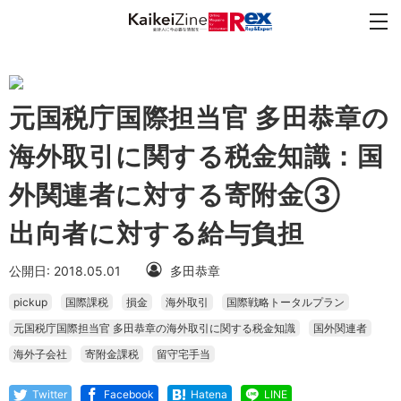
元国税庁国際担当官 多田恭章の
海外取引に関する税金知識：国
外関連者に対する寄附金③
出向者に対する給与負担
公開日: 2018.05.01
多田恭章
pickup
国際課税
損金
海外取引
国際戦略トータルプラン
元国税庁国際担当官 多田恭章の海外取引に関する税金知識
国外関連者
海外子会社
寄附金課税
留守宅手当
Twitter
Facebook
Hatena
LINE