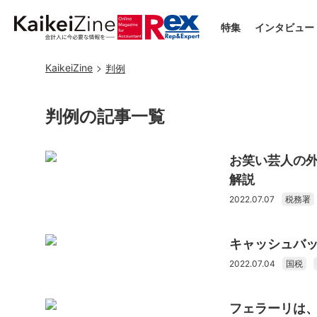
特集
インタビュー
KaikeiZine
判例
判例の記事一覧
お笑い芸人の
解説
2022.07.07
税務署
キャッシュバ
2022.07.04
国税
フェラーリは