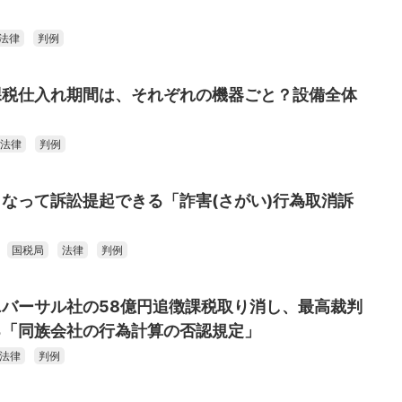
法律
判例
課税仕入れ期間は、それぞれの機器ごと？設備全体
法律
判例
なって訴訟提起できる「詐害(さがい)行為取消訴
国税局
法律
判例
バーサル社の58億円追徴課税取り消し、最高裁判
る「同族会社の行為計算の否認規定」
法律
判例