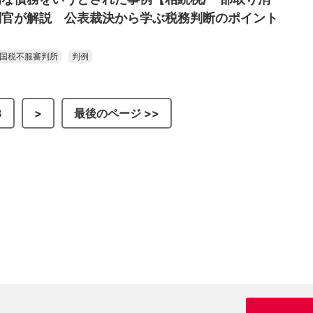
判官が解説 公表裁決から学ぶ税務判断のポイント
国税不服審判所
判例
3
>
最後のページ >>