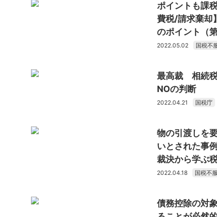
ポイントも課
費税/請求棄却
のポイント（第
2022.05.02
国税不
最高裁 相続
NOの判断
2022.04.21
国税庁
物の引渡しを
いとされた事例
裁決から学ぶ税
2022.04.18
国税不
債務控除の対
ることが必然的