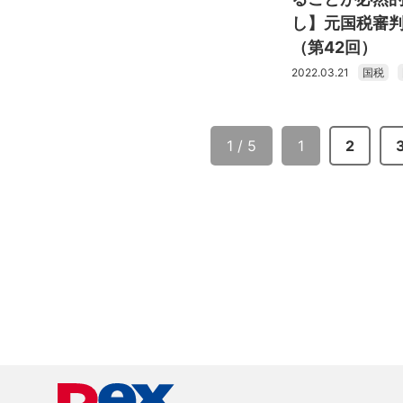
し】元国税審
（第42回）
2022.03.21
国税
1 / 5
1
2