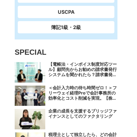
USCPA
簿記1級・2級
SPECIAL
【電帳法・インボイス制度対応ツー
ル】顧問先からお勧めの請求書発行
システムを聞かれたら？請求書発行
から入金消込・仕訳+資金調達を1
つのシステムで完結する 「請求
＜会計入力時の待ち時間ゼロ！＞フ
QUICK」の魅力に迫る
リーウェイ経理Proで会計事務所の
効率化とコスト削減を実現。【株式
会社フリーウェイジャパン×辻・本
郷税理士法人（経理宅配便事業
企業の成長を支援するブリッジファ
部）】
イナンスとしてのファクタリング
税理士として独立したら、どの会計