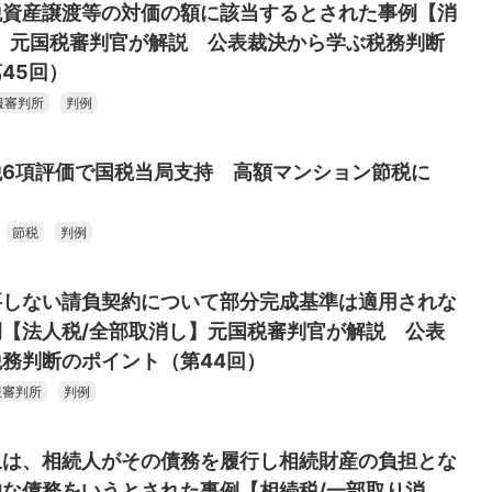
税資産譲渡等の対価の額に該当するとされた事例【消
】元国税審判官が解説 公表裁決から学ぶ税務判断
45回）
服審判所
判例
税6項評価で国税当局支持 高額マンション節税に
節税
判例
要しない請負契約について部分完成基準は適用されな
【法人税/全部取消し】元国税審判官が解説 公表
務判断のポイント（第44回）
服審判所
判例
象は、相続人がその債務を履行し相続財産の負担とな
な債務をいうとされた事例【相続税/一部取り消