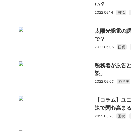
い？
2022.06.14
国税
太陽光発電の
で？
2022.06.06
国税
税務署が原告と
訟」
2022.06.03
税務署
【コラム】ユニ
決で関心高ま
2022.05.26
国税