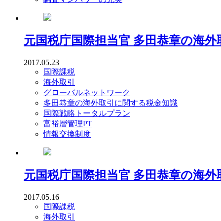
元国税庁国際担当官 多田恭章の海
2017.05.23
国際課税
海外取引
グローバルネットワーク
多田恭章の海外取引に関する税金知識
国際戦略トータルプラン
富裕層管理PT
情報交換制度
元国税庁国際担当官 多田恭章の海
2017.05.16
国際課税
海外取引