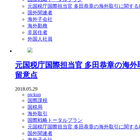
元国税庁国際担当官 多田恭章の海外取引に関する
国外関連者
海外子会社
海外勤務
非居住者
外国人社員
元国税庁国際担当官 多田恭章の海
留意点
2018.05.29
pickup
国際課税
国税局
海外取引
国際戦略トータルプラン
元国税庁国際担当官 多田恭章の海外取引に関する
国外関連者
海外子会社