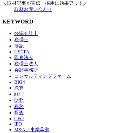
＼取材記事が宣伝・採用に効果アリ！／
取材お問い合わせ
KEYWORD
公認会計士
税理士
簿記
USCPA
監査法人
税理士法人
会計事務所
コンサルティングファーム
BIG4
決算
経理
財務
税務
監査
CFO
IPO
M&A／事業承継