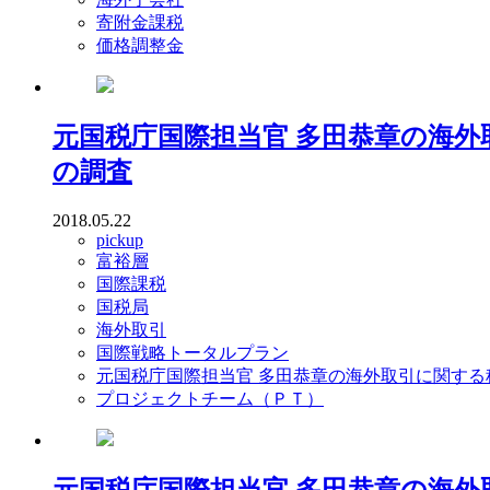
寄附金課税
価格調整金
元国税庁国際担当官 多田恭章の海
の調査
2018.05.22
pickup
富裕層
国際課税
国税局
海外取引
国際戦略トータルプラン
元国税庁国際担当官 多田恭章の海外取引に関する
プロジェクトチーム（ＰＴ）
元国税庁国際担当官 多田恭章の海