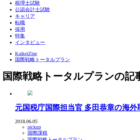
税理士試験
公認会計士試験
キャリア
転職
採用
特集
インタビュー
KaikeiZine
国際戦略トータルプラン
国際戦略トータルプランの記
元国税庁国際担当官 多田恭章の海
2018.06.05
pickup
国際課税
国際戦略トータルプラン