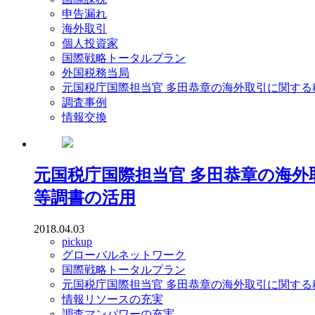
申告漏れ
海外取引
個人投資家
国際戦略トータルプラン
外国税務当局
元国税庁国際担当官 多田恭章の海外取引に関する
調査事例
情報交換
元国税庁国際担当官 多田恭章の海
等調書の活用
2018.04.03
pickup
グローバルネットワーク
国際戦略トータルプラン
元国税庁国際担当官 多田恭章の海外取引に関する
情報リソースの充実
調査マンパワーの充実