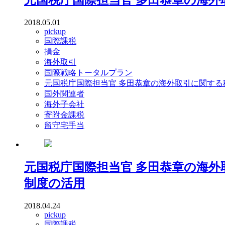
2018.05.01
pickup
国際課税
損金
海外取引
国際戦略トータルプラン
元国税庁国際担当官 多田恭章の海外取引に関する
国外関連者
海外子会社
寄附金課税
留守宅手当
元国税庁国際担当官 多田恭章の海
制度の活用
2018.04.24
pickup
国際課税