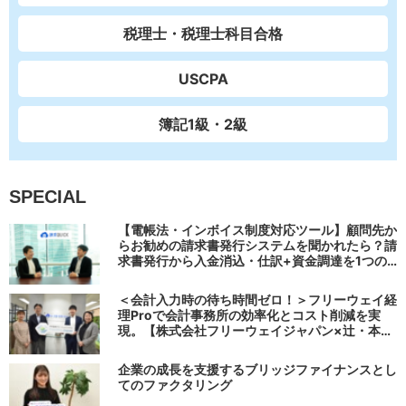
税理士・税理士科目合格
USCPA
簿記1級・2級
SPECIAL
【電帳法・インボイス制度対応ツール】顧問先か
らお勧めの請求書発行システムを聞かれたら？請
求書発行から入金消込・仕訳+資金調達を1つの
システムで完結する 「請求QUICK」の魅力に迫
る
＜会計入力時の待ち時間ゼロ！＞フリーウェイ経
理Proで会計事務所の効率化とコスト削減を実
現。【株式会社フリーウェイジャパン×辻・本郷
税理士法人（経理宅配便事業部）】
企業の成長を支援するブリッジファイナンスとし
てのファクタリング