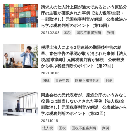
請求人の仕入計上額が過大であるという原処分
庁の主張が否認された事例【法人税等/全部・
一部取消し】元国税審判官が解説 公表裁決か
ら学ぶ税務判断のポイント（第15回）
2021.02.08
国税
国税不服審判所
判例
税理士法人による2期連続の期限後申告の結
果、青色申告の承認が取り消された事例【法人
税/請求棄却】元国税審判官が解説 公表裁決
から学ぶ税務判断のポイント（第27回）
2021.08.06
国税
青色申告
国税不服審判所
判例
同族会社の元代表者が、原処分庁のいうみなし
役員には該当しないとされた事例【法人税/全
部取消し】元国税審判官が解説 公表裁決から
学ぶ税務判断のポイント（第32回）
2021.10.18
法人税
国税
国税不服審判所
判例