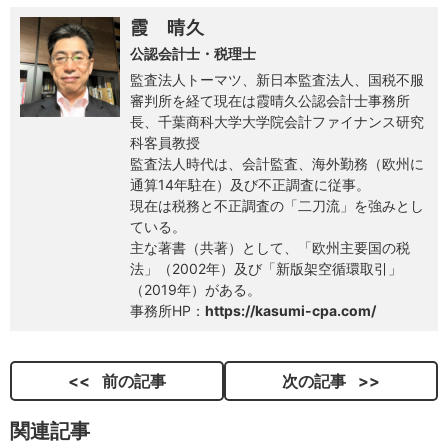
霞 晴久
公認会計士・税理士
監査法人トーマツ、新日本監査法人、国税不服
審判所を経て現在は霞晴久公認会計士事務所
長、千葉商科大学大学院会計ファイナンス研究
科客員教授
監査法人時代は、会計監査、海外勤務（欧州に
通算14年駐在）及び不正調査に従事。
現在は税務と不正調査の「二刀流」を強みとし
ている。
主な著書（共著）として、「欧州主要国の税
法」（2002年）及び「新版架空循環取引」
（2019年）がある。
事務所HP：
https://kasumi-cpa.com/
前の記事
次の記事
関連記事