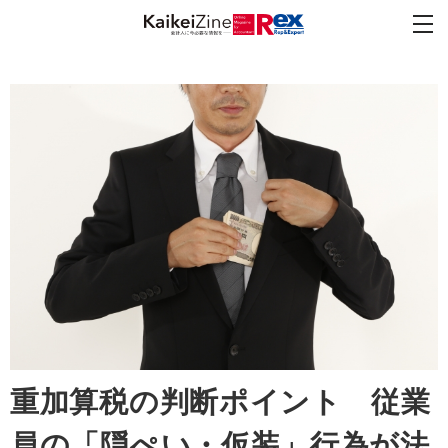
重加算税の判断ポイント 従業
員の「隠ぺい・仮装」行為が法