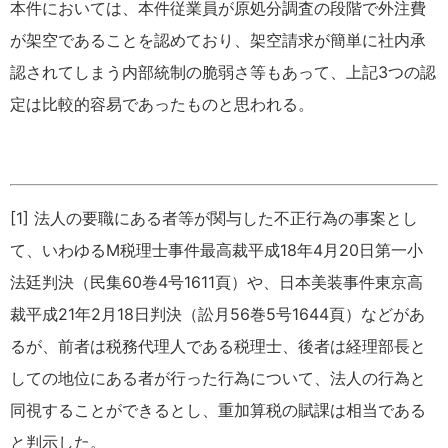
本件においては、本件従業員が原処分調査の段階で外注費
が架空であることを認めており、架空請求が簡単に社内承
認されてしまう内部統制の脆弱さ等もあって、上記3つの認
定は比較的容易であったものと思われる。
[1] 法人の要職にある者等が関与した不正行為の事案とし
て、いわゆるM税理士事件最高裁平成18年4月20日第一小
法廷判決（民集60巻4号1611頁）や、日本美装事件東京高
裁平成21年2月18日判決（訟月56巻5号1644頁）などがあ
るが、前者は税務代理人である税理士、後者は経理部長と
しての地位にある者が行った行為について、法人の行為と
同視することができるとし、重加算税の賦課は相当である
と判示した。