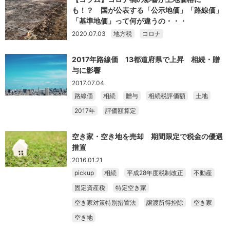
も！？ 国が公表する「公示地価」「路線価」
「基準地価」って何が違うの・・・
2020.07.03
地方税
コロナ
2017年路線価 13都道府県で上昇 相続・贈
与に影響
2017.07.04
路線価
相続
贈与
相続税評価額
土地
2017年
評価額算定
空き家・空き地を売却 期間限定で税金の優遇
措置
2016.01.21
pickup
相続
平成28年度税制改正
不動産
固定資産税
特定空き家
空き家対策特別措置法
譲渡所得控除
空き家
空き地