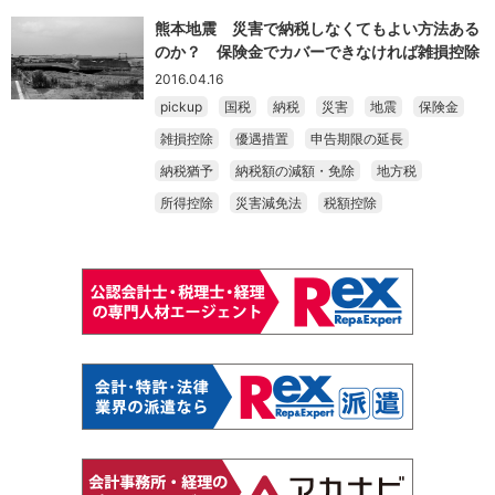
熊本地震 災害で納税しなくてもよい方法ある
のか？ 保険金でカバーできなければ雑損控除
2016.04.16
pickup
国税
納税
災害
地震
保険金
雑損控除
優遇措置
申告期限の延長
納税猶予
納税額の減額・免除
地方税
所得控除
災害減免法
税額控除