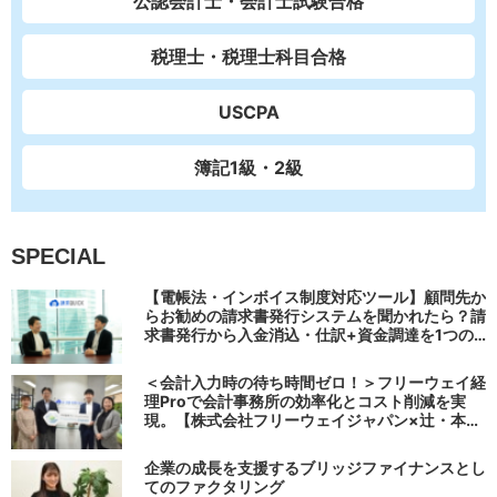
公認会計士・会計士試験合格
税理士・税理士科目合格
USCPA
簿記1級・2級
SPECIAL
【電帳法・インボイス制度対応ツール】顧問先か
らお勧めの請求書発行システムを聞かれたら？請
求書発行から入金消込・仕訳+資金調達を1つの
システムで完結する 「請求QUICK」の魅力に迫
る
＜会計入力時の待ち時間ゼロ！＞フリーウェイ経
理Proで会計事務所の効率化とコスト削減を実
現。【株式会社フリーウェイジャパン×辻・本郷
税理士法人（経理宅配便事業部）】
企業の成長を支援するブリッジファイナンスとし
てのファクタリング