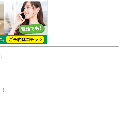
す。
ら！