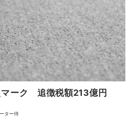
マーク 追徴税額213億円
ーター侍