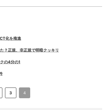
CT化を推進
た？正規、非正規で明暗クッキリ
クの4分の1
件
3
4