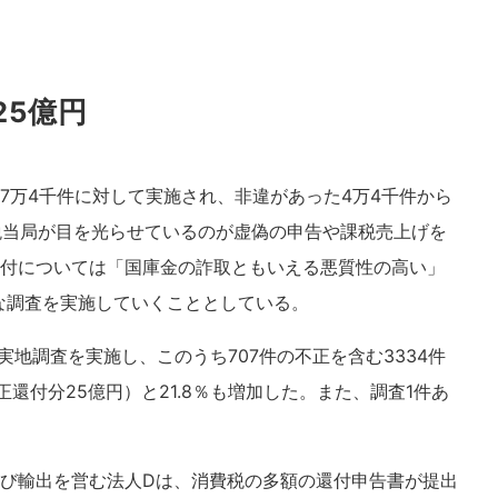
25億円
7万4千件に対して実施され、非違があった4万4千件から
国税当局が目を光らせているのが虚偽の申告や課税売上げを
付については「国庫金の詐取ともいえる悪質性の高い」
な調査を実施していくこととしている。
に実地調査を実施し、このうち707件の不正を含む3334件
還付分25億円）と21.8％も増加した。また、調査1件あ
び輸出を営む法人Dは、消費税の多額の還付申告書が提出