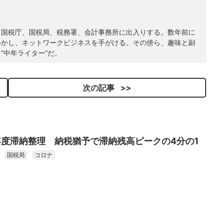
て国税庁、国税局、税務署、会計事務所に出入りする。数年前に
いかし、ネットワークビジネスを手がける。その傍ら、趣味と副
“中年ライター”だ。
次の記事
度滞納整理 納税猶予で滞納残高ピークの4分の1
国税局
コロナ