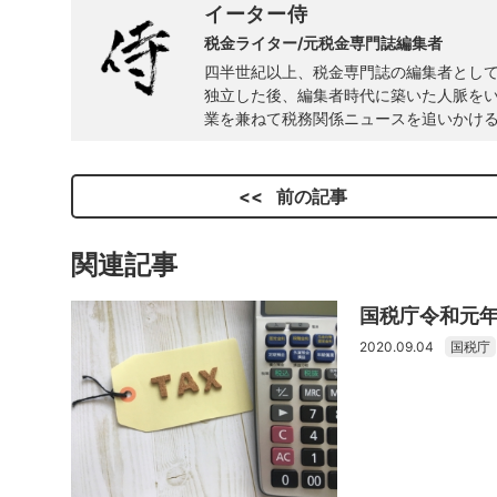
イーター侍
税金ライター/元税金専門誌編集者
四半世紀以上、税金専門誌の編集者とし
独立した後、編集者時代に築いた人脈を
業を兼ねて税務関係ニュースを追いかける
前の記事
関連記事
国税庁令和元年
2020.09.04
国税庁