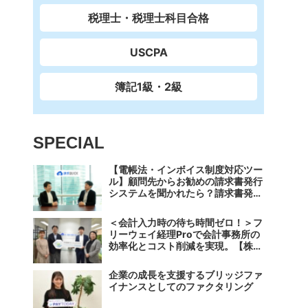
税理士・税理士科目合格
USCPA
簿記1級・2級
SPECIAL
【電帳法・インボイス制度対応ツー
ル】顧問先からお勧めの請求書発行
システムを聞かれたら？請求書発行
から入金消込・仕訳+資金調達を1
つのシステムで完結する 「請求
＜会計入力時の待ち時間ゼロ！＞フ
QUICK」の魅力に迫る
リーウェイ経理Proで会計事務所の
効率化とコスト削減を実現。【株式
会社フリーウェイジャパン×辻・本
郷税理士法人（経理宅配便事業
企業の成長を支援するブリッジファ
部）】
イナンスとしてのファクタリング