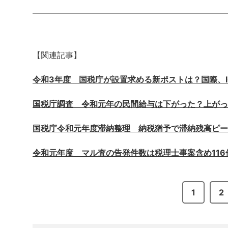
【関連記事】
令和3年度 国税庁が設置求める新ポストは？国際、I
国税庁調査 令和元年の民間給与は下がった？上がっ
国税庁令和元年度滞納整理 納税猶予で滞納残高ピー
令和元年度 マル査の告発件数は税理士事案含め116
1
2