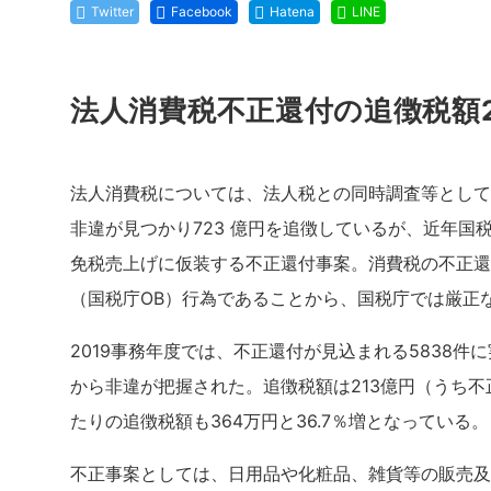
Twitter
Facebook
Hatena
LINE
法人消費税不正還付の追徴税額
法人消費税については、法人税との同時調査等として
非違が見つかり723 億円を追徴しているが、近年
免税売上げに仮装する不正還付事案。消費税の不正還
（国税庁OB）行為であることから、国税庁では厳正
2019事務年度では、不正還付が見込まれる5838件
から非違が把握された。追徴税額は213億円（うち不正
たりの追徴税額も364万円と36.7％増となっている。
不正事案としては、日用品や化粧品、雑貨等の販売及