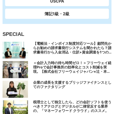
USCPA
簿記1級・2級
SPECIAL
【電帳法・インボイス制度対応ツール】顧問先か
らお勧めの請求書発行システムを聞かれたら？請
求書発行から入金消込・仕訳+資金調達を1つの
システムで完結する 「請求QUICK」の魅力に迫
る
＜会計入力時の待ち時間ゼロ！＞フリーウェイ経
理Proで会計事務所の効率化とコスト削減を実
現。【株式会社フリーウェイジャパン×辻・本郷
税理士法人（経理宅配便事業部）】
企業の成長を支援するブリッジファイナンスとし
てのファクタリング
税理士として独立したら、どの会計ソフトを使う
べき？アナログとデジタルが二律背反する業界
の、「マネーフォワード クラウド」のススメ。