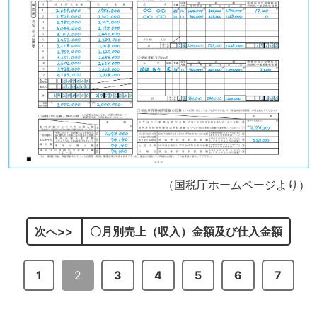
（国税庁ホームページより）
次へ
〇月別売上（収入）金額及び仕入金額
1
2
3
4
5
6
7