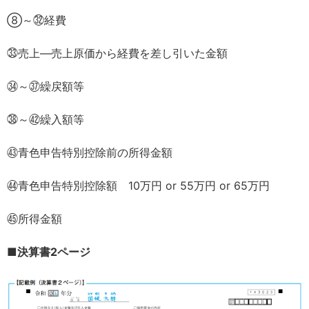
⑧～㉜経費
㉝売上―売上原価から経費を差し引いた金額
㉞～㊲繰戻額等
㊳～㊷繰入額等
㊸青色申告特別控除前の所得金額
㊹青色申告特別控除額 10万円 or 55万円 or 65万円
㊺所得金額
■決算書2ページ