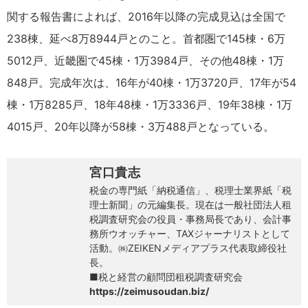
関する報告書によれば、2016年以降の完成見込は全国で
238棟、延べ8万8944戸とのこと。首都圏で145棟・6万
5012戸、近畿圏で45棟・1万3984戸、その他48棟・1万
848戸。完成年次は、16年が40棟・1万3720戸、17年が54
棟・1万8285戸、18年48棟・1万3336戸、19年38棟・1万
4015戸、20年以降が58棟・3万488戸となっている。
宮口貴志
税金の専門紙「納税通信」、税理士業界紙「税
理士新聞」の元編集長。現在は一般社団法人租
税調査研究会の役員・事務局長であり、会計事
務所ウオッチャー、TAXジャーナリストとして
活動。㈱ZEIKENメディアプラス代表取締役社
長。
■税と経営の顧問団租税調査研究会
https://zeimusoudan.biz/