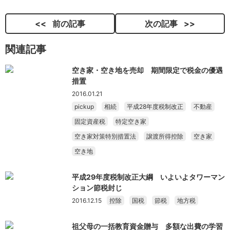
前の記事
次の記事
関連記事
空き家・空き地を売却 期間限定で税金の優遇
措置
2016.01.21
pickup
相続
平成28年度税制改正
不動産
固定資産税
特定空き家
空き家対策特別措置法
譲渡所得控除
空き家
空き地
平成29年度税制改正大綱 いよいよタワーマン
ション節税封じ
2016.12.15
控除
国税
節税
地方税
祖父母の一括教育資金贈与 多額な出費の学習