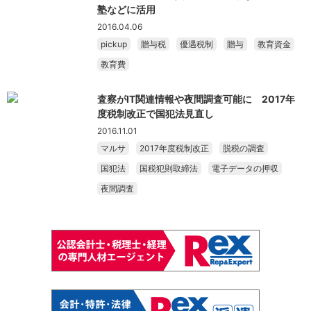
塾などに活用
2016.04.06
pickup
贈与税
優遇税制
贈与
教育資金
教育費
査察がIT関連情報や夜間調査可能に 2017年
度税制改正で国犯法見直し
2016.11.01
マルサ
2017年度税制改正
脱税の調査
国犯法
国税犯則取締法
電子データの押収
夜間調査