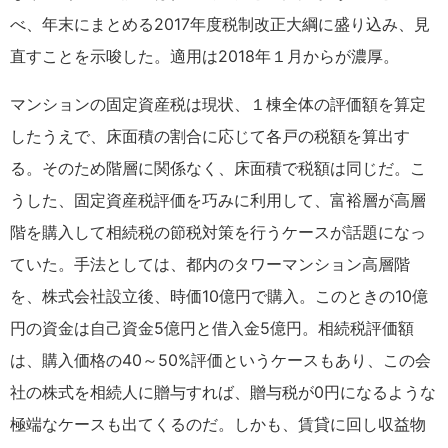
べ、年末にまとめる2017年度税制改正大綱に盛り込み、見
直すことを示唆した。適用は2018年１月からが濃厚。
マンションの固定資産税は現状、１棟全体の評価額を算定
したうえで、床面積の割合に応じて各戸の税額を算出す
る。そのため階層に関係なく、床面積で税額は同じだ。こ
うした、固定資産税評価を巧みに利用して、富裕層が高層
階を購入して相続税の節税対策を行うケースが話題になっ
ていた。手法としては、都内のタワーマンション高層階
を、株式会社設立後、時価10億円で購入。このときの10億
円の資金は自己資金5億円と借入金5億円。相続税評価額
は、購入価格の40～50%評価というケースもあり、この会
社の株式を相続人に贈与すれば、贈与税が0円になるような
極端なケースも出てくるのだ。しかも、賃貸に回し収益物