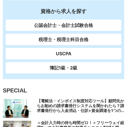
資格から求人を探す
公認会計士・会計士試験合格
税理士・税理士科目合格
USCPA
簿記1級・2級
SPECIAL
【電帳法・インボイス制度対応ツール】顧問先か
らお勧めの請求書発行システムを聞かれたら？請
求書発行から入金消込・仕訳+資金調達を1つの
システムで完結する 「請求QUICK」の魅力に迫
る
＜会計入力時の待ち時間ゼロ！＞フリーウェイ経