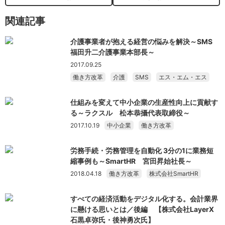
関連記事
介護事業者が抱える経営の悩みを解決～SMS
福田升二介護事業本部長～
2017.09.25
働き方改革
介護
SMS
エス・エム・エス
仕組みを変えて中小企業の生産性向上に貢献す
る～ラクスル 松本恭攝代表取締役～
2017.10.19
中小企業
働き方改革
労務手続・労務管理を自動化 3分の1に業務短
縮事例も～SmartHR 宮田昇始社長～
2018.04.18
働き方改革
株式会社SmartHR
すべての経済活動をデジタル化する。会計業界
に懸ける思いとは／後編 【株式会社LayerX
石黒卓弥氏・後神勇次氏】