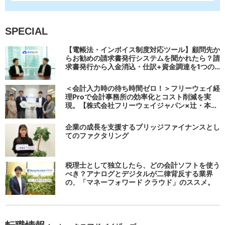
SPECIAL
【電帳法・インボイス制度対応ツール】顧問先か
らお勧めの請求書発行システムを聞かれたら？請
求書発行から入金消込・仕訳+資金調達を1つの
システムで完結する 「請求QUICK」の魅力に迫
る
＜会計入力時の待ち時間ゼロ！＞フリーウェイ経
理Proで会計事務所の効率化とコスト削減を実
現。【株式会社フリーウェイジャパン×辻・本郷
税理士法人（経理宅配便事業部）】
企業の成長を支援するブリッジファイナンスとし
てのファクタリング
税理士として独立したら、どの会計ソフトを使う
べき？アナログとデジタルが二律背反する業界
の、「マネーフォワード クラウド」のススメ。