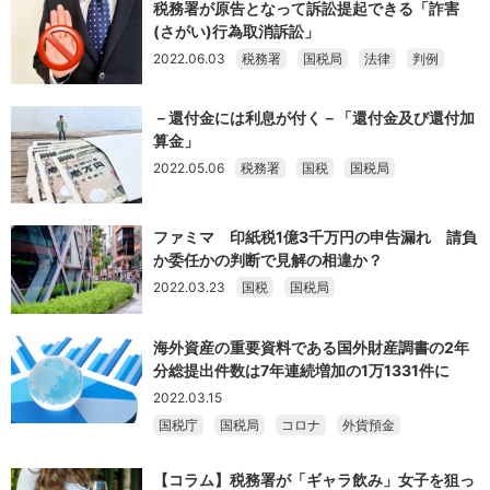
税務署が原告となって訴訟提起できる「詐害
(さがい)行為取消訴訟」
2022.06.03
税務署
国税局
法律
判例
－還付金には利息が付く－「還付金及び還付加
算金」
2022.05.06
税務署
国税
国税局
ファミマ 印紙税1億3千万円の申告漏れ 請負
か委任かの判断で見解の相違か？
2022.03.23
国税
国税局
海外資産の重要資料である国外財産調書の2年
分総提出件数は7年連続増加の1万1331件に
2022.03.15
国税庁
国税局
コロナ
外貨預金
【コラム】税務署が「ギャラ飲み」女子を狙っ