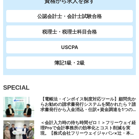
資格から求人を探す
公認会計士・会計士試験合格
税理士・税理士科目合格
USCPA
簿記1級・2級
SPECIAL
【電帳法・インボイス制度対応ツール】顧問先か
らお勧めの請求書発行システムを聞かれたら？請
求書発行から入金消込・仕訳+資金調達を1つの
システムで完結する 「請求QUICK」の魅力に迫
る
＜会計入力時の待ち時間ゼロ！＞フリーウェイ経
理Proで会計事務所の効率化とコスト削減を実
現。【株式会社フリーウェイジャパン×辻・本郷
税理士法人（経理宅配便事業部）】