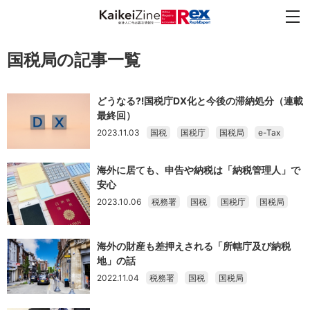
国税局の記事一覧
どうなる⁈国税庁DX化と今後の滞納処分（連載
最終回）
2023.11.03
国税
国税庁
国税局
e-Tax
海外に居ても、申告や納税は「納税管理人」で
安心
2023.10.06
税務署
国税
国税庁
国税局
海外の財産も差押えされる「所轄庁及び納税
地」の話
2022.11.04
税務署
国税
国税局