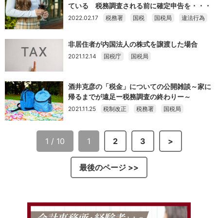
ている 税務調査される前に確定申告を・・・
2022.02.17
税務署
国税
国税局
違法行為
非居住者が内国法人の株式を譲渡した場合
2021.12.14
国税庁
国税局
酒井克彦の「税金」についての公開雑談～家に
帰るまでが遠足ー税務調査の終わりー～
2021.11.25
税制改正
税務署
国税局
1 / 10
1
2
3
>
最後のページ >>