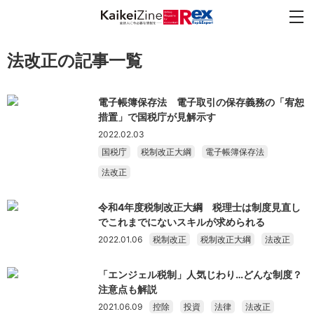
法改正の記事一覧
電子帳簿保存法 電子取引の保存義務の「宥恕
措置」で国税庁が見解示す
2022.02.03
国税庁
税制改正大綱
電子帳簿保存法
法改正
令和4年度税制改正大綱 税理士は制度見直し
でこれまでにないスキルが求められる
2022.01.06
税制改正
税制改正大綱
法改正
「エンジェル税制」人気じわり…どんな制度？
注意点も解説
2021.06.09
控除
投資
法律
法改正