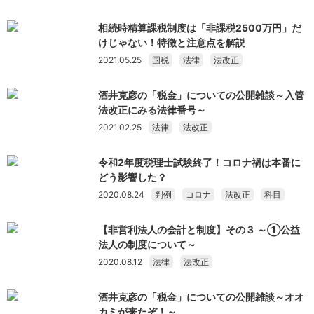
相続時精算課税制度は「非課税2500万円」だ
けじゃない！特徴と注意点を解説
2021.05.25
国税
法律
法改正
酒井克彦の「税金」についての公開雑談～入管
法改正にみる法律番号～
2021.02.25
法律
法改正
令和2年度税理士試験終了！コロナ禍は本番に
どう影響した？
2020.08.24
判例
コロナ
法改正
科目
【非営利法人の会計と制度】その３ ～①公益
法人の制度について～
2020.08.12
法律
法改正
酒井克彦の「税金」についての公開雑談～オオ
カミが来たぞ！～