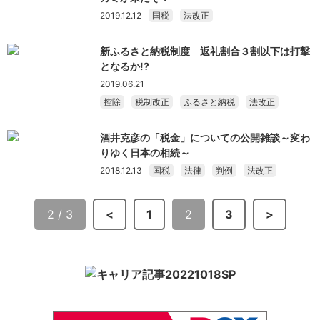
2019.12.12
国税
法改正
新ふるさと納税制度 返礼割合３割以下は打撃
となるか!?
2019.06.21
控除
税制改正
ふるさと納税
法改正
酒井克彦の「税金」についての公開雑談～変わ
りゆく日本の相続～
2018.12.13
国税
法律
判例
法改正
2 / 3
<
1
2
3
>