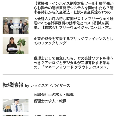
【電帳法・インボイス制度対応ツール】顧問先か
らお勧めの請求書発行システムを聞かれたら？請
求書発行から入金消込・仕訳+資金調達を1つの
システムで完結する 「請求QUICK」の魅力に迫
＜会計入力時の待ち時間ゼロ！＞フリーウェイ経
る
理Proで会計事務所の効率化とコスト削減を実
現。【株式会社フリーウェイジャパン×辻・本郷
税理士法人（経理宅配便事業部）】
企業の成長を支援するブリッジファイナンスとし
てのファクタリング
税理士として独立したら、どの会計ソフトを使う
べき？アナログとデジタルが二律背反する業界
の、「マネーフォワード クラウド」のススメ。
転職情報
by レックスアドバイザーズ
公認会計士の求人・転職
税理士の求人・転職