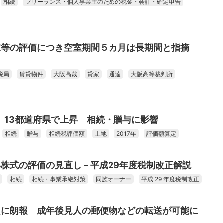
相続
フリーランス・個人事業主のための税金・会計・確定申告
家等の評価につき空室期間５カ月は長期間と指摘
税局
賃貸物件
大阪高裁
貸家
通達
大阪高等裁判所
価 13都道府県で上昇 相続・贈与に影響
相続
贈与
相続税評価額
土地
2017年
評価額算定
株式の評価の見直し – 平成29年度税制改正解説
相続
相続・事業承継対策
同族オーナー
平成 29 年度税制改正
題に朗報 成年後見人の郵便物などの転送が可能に