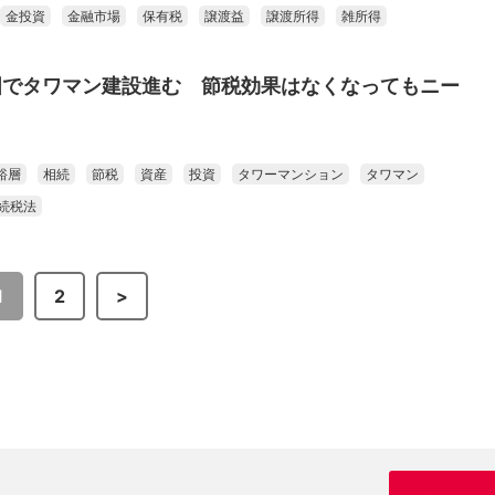
金投資
金融市場
保有税
譲渡益
譲渡所得
雑所得
国でタワマン建設進む 節税効果はなくなってもニー
裕層
相続
節税
資産
投資
タワーマンション
タワマン
続税法
1
2
>