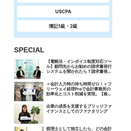
USCPA
簿記1級・2級
SPECIAL
【電帳法・インボイス制度対応ツー
ル】顧問先からお勧めの請求書発行
システムを聞かれたら？請求書発行
から入金消込・仕訳+資金調達を1
つのシステムで完結する 「請求
＜会計入力時の待ち時間ゼロ！＞フ
QUICK」の魅力に迫る
リーウェイ経理Proで会計事務所の
効率化とコスト削減を実現。【株式
会社フリーウェイジャパン×辻・本
郷税理士法人（経理宅配便事業
企業の成長を支援するブリッジファ
部）】
イナンスとしてのファクタリング
税理士として独立したら、どの会計