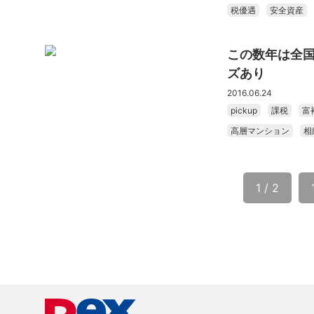
税優遇
安全資産
この数年は全
ズあり
2016.06.24
pickup
課税
富
高層マンション
相
1 / 2