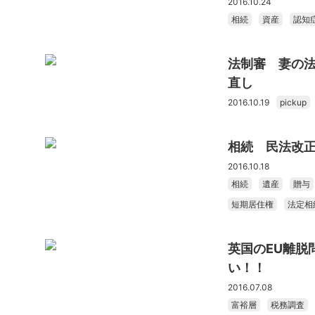
2016.10.24
相続
資産
認知
法制審 妻の
直し
2016.10.19
pickup
相続 民法改正
2016.10.18
相続
遺産
贈与
短期居住権
法定相
英国のEU離脱
い！！
2016.07.08
富裕層
税務調査