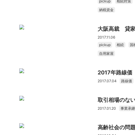
pickup
相続対策
納税資金
大阪高裁 貸
2017.11.06
pickup
相続
国
自用家屋
2017年路線
2017.07.04
路線価
取引相場のない
2017.01.20
事業承継
高齢社会の問