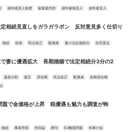
症
成年後見人制度
家庭裁判所
成年被後見人
成年後見人
法定相続見直しをガラガラポン 反対意見多く仕切り
相続
財産
民法改正
配偶者
妻の法定相続分
自宅退去
で妻に優遇拡大 長期婚姻で法定相続分3分の2
遺産分割
遺言
居住権
民法改正
配偶者
長期居住権
続
問題で金価格が上昇 税優遇も魅力も調査が怖
相続
事業所得
売却益
贈与
EU離脱問題
有事の金