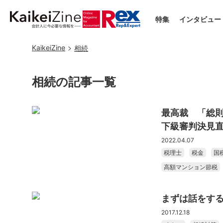
特集
インタビュー
KaikeiZine
相続
相続の記事一覧
最高裁 「総則
下級審判決見
2022.04.07
税理士
税金
国
高額マンション節税
まずは話をす
2017.12.18