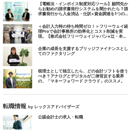
【電帳法・インボイス制度対応ツール】顧問先か
らお勧めの請求書発行システムを聞かれたら？請
求書発行から入金消込・仕訳+資金調達を1つの
システムで完結する 「請求QUICK」の魅力に迫
る
＜会計入力時の待ち時間ゼロ！＞フリーウェイ経
理Proで会計事務所の効率化とコスト削減を実
現。【株式会社フリーウェイジャパン×辻・本郷
税理士法人（経理宅配便事業部）】
企業の成長を支援するブリッジファイナンスとし
てのファクタリング
税理士として独立したら、どの会計ソフトを使う
べき？アナログとデジタルが二律背反する業界
の、「マネーフォワード クラウド」のススメ。
転職情報
by レックスアドバイザーズ
公認会計士の求人・転職