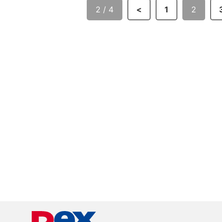
2 / 4
<
1
2