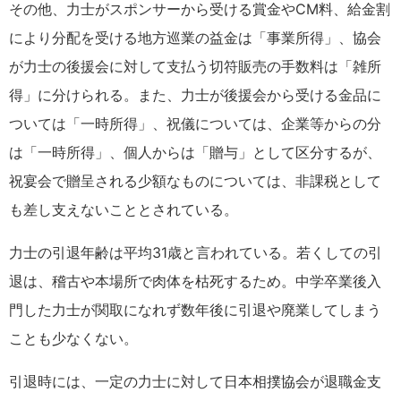
その他、力士がスポンサーから受ける賞金やCM料、給金割
により分配を受ける地方巡業の益金は「事業所得」、協会
が力士の後援会に対して支払う切符販売の手数料は「雑所
得」に分けられる。また、力士が後援会から受ける金品に
ついては「一時所得」、祝儀については、企業等からの分
は「一時所得」、個人からは「贈与」として区分するが、
祝宴会で贈呈される少額なものについては、非課税として
も差し支えないこととされている。
力士の引退年齢は平均31歳と言われている。若くしての引
退は、稽古や本場所で肉体を枯死するため。中学卒業後入
門した力士が関取になれず数年後に引退や廃業してしまう
ことも少なくない。
引退時には、一定の力士に対して日本相撲協会が退職金支