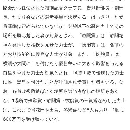
協会から任命された相撲記者クラブ員、審判部部長・副部
長、たまり会などの選考委員が決定する。はっきりした受
賞基準は定められていないが、関脇以下の幕内力士でその
場所を勝ち越した者が対象とされ、「敢闘賞」は、敢闘精
神を発揮した相撲を見せた力士が、「技能賞」は、名前の
とおり技能的に優秀な力士が対象。また、「殊勲賞」は、
横綱や大関に土を付けたり優勝争いに大きく影響を与える
白星を挙げた力士が対象とされ、14勝１敗で優勝した力士
に唯一黒星を付けたことが評価され受賞した者もいる。な
お、各賞は複数選ばれる場所も該当者なしの場所もある
が、1場所で殊勲賞・敢闘賞・技能賞の三賞総なめした力士
は、これまで貴花田や出島、琴光喜など5人もおり、1度に
600万円を受け取っている。