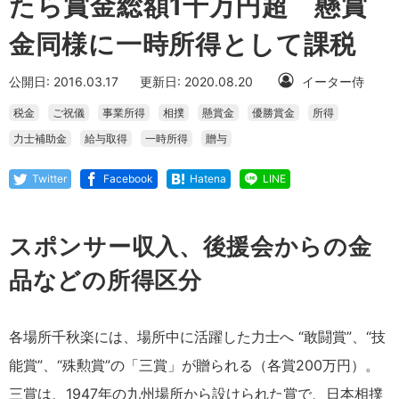
たら賞金総額1千万円超 懸賞
金同様に一時所得として課税
公開日: 2016.03.17
更新日: 2020.08.20
イーター侍
税金
ご祝儀
事業所得
相撲
懸賞金
優勝賞金
所得
力士補助金
給与取得
一時所得
贈与
Twitter
Facebook
Hatena
LINE
スポンサー収入、後援会からの金
品などの所得区分
各場所千秋楽には、場所中に活躍した力士へ “敢闘賞”、“技
能賞”、“殊勲賞”の「三賞」が贈られる（各賞200万円）。
三賞は、1947年の九州場所から設けられた賞で、日本相撲