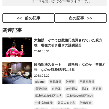
ュースを追いかける“中年ライター”だ。
前の記事
次の記事
関連記事
大相撲 かつては数億円売買されていた親方
株 現在の引き継ぎの課税区分
2016.05.31
民泊新法スタート 「雑所得」なのか「事業所
得」なのか課税処理に注意
2018.06.22
pickup
事業所得
雑所得
不動産所得
必要経費
自治体
旅館業法
民泊
旅館業
国家戦略特別区域法
国家戦略特別区域内
住宅宿泊事業
外国人観光客
設備要件