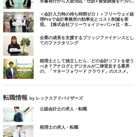
求書発行から入金消込・仕訳+資金調達を1つの
システムで完結する 「請求QUICK」の魅力に迫
る
＜会計入力時の待ち時間ゼロ！＞フリーウェイ経
理Proで会計事務所の効率化とコスト削減を実
現。【株式会社フリーウェイジャパン×辻・本郷
税理士法人（経理宅配便事業部）】
企業の成長を支援するブリッジファイナンスとし
てのファクタリング
税理士として独立したら、どの会計ソフトを使う
べき？アナログとデジタルが二律背反する業界
の、「マネーフォワード クラウド」のススメ。
転職情報
by レックスアドバイザーズ
公認会計士の求人・転職
税理士の求人・転職