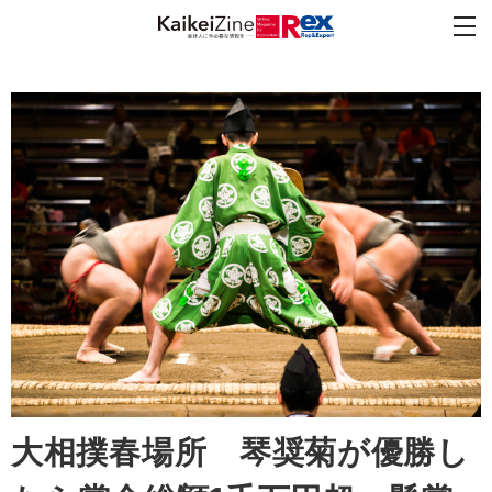
大相撲春場所 琴奨菊が優勝し