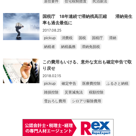
居住要件
住宅税制措置
民泊新法
国税庁 18年連続で滞納残高圧縮 滞納発生
率も過去最低に
2017.08.25
pickup
消費税
国税
国税庁
滞納
納税者
納税義務
滞納免脱税
この費用もいける、意外な支出も確定申告で取
り戻せ
2018.02.15
pickup
確定申告
医療費控除
ふるさと納税
雑損控除
災害減免法
税額控除
雪おろし費用
シロアリ駆除費用