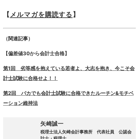
【
メルマガを購読する
】
（関連記事）
【偏差値30から会計士合格】
第1回 劣等感を抱えている若者よ、大志を抱き、今こそ会
計士試験に合格せよ！！
第2回 バカでも会計士試験に合格できたルーチン&モチベ
ーション維持法
矢崎誠一
税理士法人矢崎会計事務所 代表社員 公認会
計士・税理士