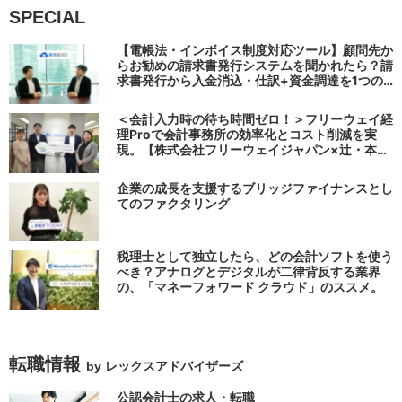
SPECIAL
【電帳法・インボイス制度対応ツール】顧問先か
らお勧めの請求書発行システムを聞かれたら？請
求書発行から入金消込・仕訳+資金調達を1つの
システムで完結する 「請求QUICK」の魅力に迫
る
＜会計入力時の待ち時間ゼロ！＞フリーウェイ経
理Proで会計事務所の効率化とコスト削減を実
現。【株式会社フリーウェイジャパン×辻・本郷
税理士法人（経理宅配便事業部）】
企業の成長を支援するブリッジファイナンスとし
てのファクタリング
税理士として独立したら、どの会計ソフトを使う
べき？アナログとデジタルが二律背反する業界
の、「マネーフォワード クラウド」のススメ。
転職情報
by レックスアドバイザーズ
公認会計士の求人・転職