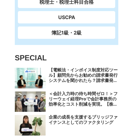
税理士・税理士科目合格
USCPA
簿記1級・2級
SPECIAL
【電帳法・インボイス制度対応ツー
ル】顧問先からお勧めの請求書発行
システムを聞かれたら？請求書発行
から入金消込・仕訳+資金調達を1
つのシステムで完結する 「請求
＜会計入力時の待ち時間ゼロ！＞フ
QUICK」の魅力に迫る
リーウェイ経理Proで会計事務所の
効率化とコスト削減を実現。【株式
会社フリーウェイジャパン×辻・本
郷税理士法人（経理宅配便事業
企業の成長を支援するブリッジファ
部）】
イナンスとしてのファクタリング