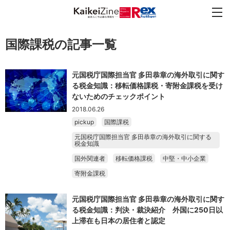
国際課税の記事一覧
元国税庁国際担当官 多田恭章の海外取引に関す
る税金知識：移転価格課税・寄附金課税を受け
ないためのチェックポイント
2018.06.26
pickup
国際課税
元国税庁国際担当官 多田恭章の海外取引に関する
税金知識
国外関連者
移転価格課税
中堅・中小企業
寄附金課税
元国税庁国際担当官 多田恭章の海外取引に関す
る税金知識：判決・裁決紹介 外国に250日以
上滞在も日本の居住者と認定