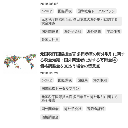
2018.06.05
pickup
国際課税
国際戦略トータルプラン
元国税庁国際担当官 多田恭章の海外取引に関する
税金知識
国外関連者
海外子会社
海外勤務
非居住者
外国人社員
元国税庁国際担当官 多田恭章の海外取引に関す
る税金知識：国外関連者に対する寄附金④
価格調整金を支払う場合の留意点
2018.05.29
pickup
国際課税
国税局
海外取引
国際戦略トータルプラン
元国税庁国際担当官 多田恭章の海外取引に関する
税金知識
国外関連者
海外子会社
寄附金課税
価格調整金