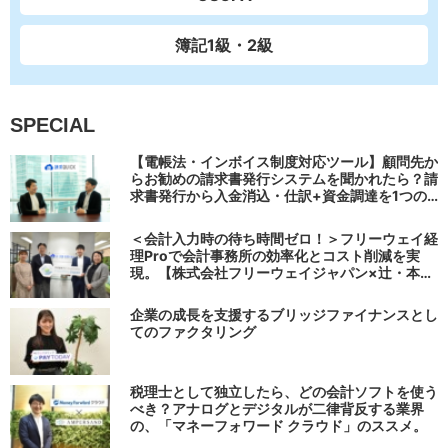
簿記1級・2級
SPECIAL
【電帳法・インボイス制度対応ツール】顧問先か
らお勧めの請求書発行システムを聞かれたら？請
求書発行から入金消込・仕訳+資金調達を1つの
システムで完結する 「請求QUICK」の魅力に迫
る
＜会計入力時の待ち時間ゼロ！＞フリーウェイ経
理Proで会計事務所の効率化とコスト削減を実
現。【株式会社フリーウェイジャパン×辻・本郷
税理士法人（経理宅配便事業部）】
企業の成長を支援するブリッジファイナンスとし
てのファクタリング
税理士として独立したら、どの会計ソフトを使う
べき？アナログとデジタルが二律背反する業界
の、「マネーフォワード クラウド」のススメ。