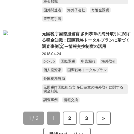
税金知識
国外関連者
海外子会社
寄附金課税
留守宅手当
元国税庁国際担当官 多田恭章の海外取引に関す
る税金知識：国際戦略トータルプランに基づく
調査事例②～情報交換制度の活用
2018.04.24
pickup
国際課税
申告漏れ
海外取引
個人投資家
国際戦略トータルプラン
外国税務当局
元国税庁国際担当官 多田恭章の海外取引に関する
税金知識
調査事例
情報交換
1 / 3
1
2
3
>