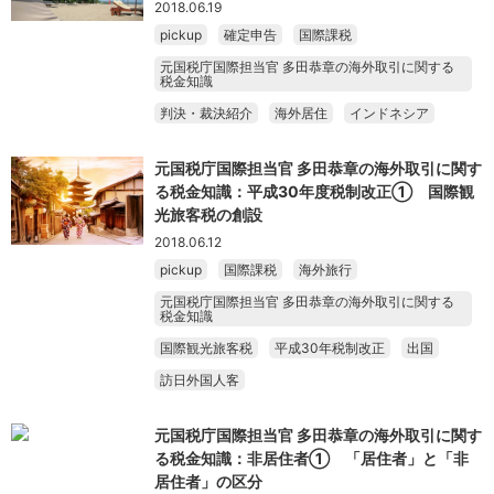
2018.06.19
pickup
確定申告
国際課税
元国税庁国際担当官 多田恭章の海外取引に関する
税金知識
判決・裁決紹介
海外居住
インドネシア
元国税庁国際担当官 多田恭章の海外取引に関す
る税金知識：平成30年度税制改正① 国際観
光旅客税の創設
2018.06.12
pickup
国際課税
海外旅行
元国税庁国際担当官 多田恭章の海外取引に関する
税金知識
国際観光旅客税
平成30年税制改正
出国
訪日外国人客
元国税庁国際担当官 多田恭章の海外取引に関す
る税金知識：非居住者① 「居住者」と「非
居住者」の区分