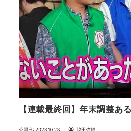
【連載最終回】年末調整あ
公開日: 2023.10.23
脇田弥輝