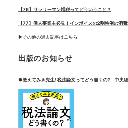
【76】サラリーマン増税ってどういうこと？
【77】個人事業主必見！インボイスの2割特例の消
▶その他の過去記事は
こちら
出版のお知らせ
●
教えてみき先生! 税法論文ってどう書くの?
中央経