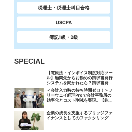
税理士・税理士科目合格
USCPA
簿記1級・2級
SPECIAL
【電帳法・インボイス制度対応ツー
ル】顧問先からお勧めの請求書発行
システムを聞かれたら？請求書発行
から入金消込・仕訳+資金調達を1
＜会計入力時の待ち時間ゼロ！＞フ
つのシステムで完結する 「請求
リーウェイ経理Proで会計事務所の
QUICK」の魅力に迫る
効率化とコスト削減を実現。【株式
会社フリーウェイジャパン×辻・本
郷税理士法人（経理宅配便事業
企業の成長を支援するブリッジファ
部）】
イナンスとしてのファクタリング