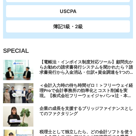
USCPA
簿記1級・2級
SPECIAL
【電帳法・インボイス制度対応ツール】顧問先か
らお勧めの請求書発行システムを聞かれたら？請
求書発行から入金消込・仕訳+資金調達を1つの
システムで完結する 「請求QUICK」の魅力に迫
る
＜会計入力時の待ち時間ゼロ！＞フリーウェイ経
理Proで会計事務所の効率化とコスト削減を実
現。【株式会社フリーウェイジャパン×辻・本郷
税理士法人（経理宅配便事業部）】
企業の成長を支援するブリッジファイナンスとし
てのファクタリング
税理士として独立したら、どの会計ソフトを使う