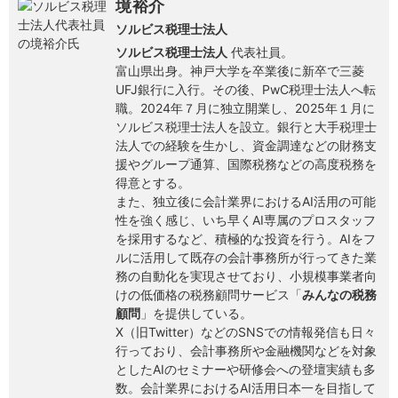
境裕介
ソルビス税理士法人
ソルビス税理士法人
代表社員。
富山県出身。神戸大学を卒業後に新卒で三菱
UFJ銀行に入行。その後、PwC税理士法人へ転
職。2024年７月に独立開業し、2025年１月に
ソルビス税理士法人を設立。銀行と大手税理士
法人での経験を生かし、資金調達などの財務支
援やグループ通算、国際税務などの高度税務を
得意とする。
また、独立後に会計業界におけるAI活用の可能
性を強く感じ、いち早くAI専属のプロスタッフ
を採用するなど、積極的な投資を行う。AIをフ
ルに活用して既存の会計事務所が行ってきた業
務の自動化を実現させており、小規模事業者向
けの低価格の税務顧問サービス「
みんなの税務
顧問
」を提供している。
X（旧Twitter）などのSNSでの情報発信も日々
行っており、会計事務所や金融機関などを対象
としたAIのセミナーや研修会への登壇実績も多
数。会計業界におけるAI活用日本一を目指して