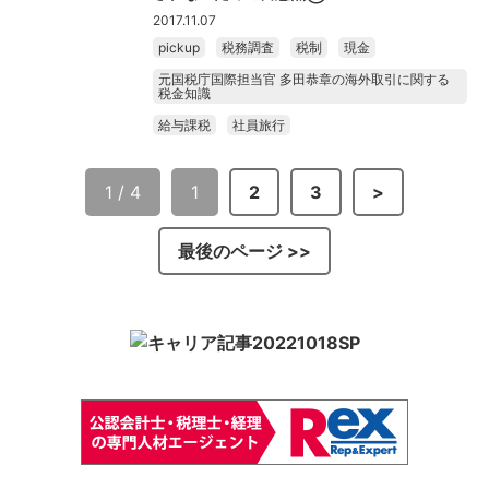
2017.11.07
pickup
税務調査
税制
現金
元国税庁国際担当官 多田恭章の海外取引に関する
税金知識
給与課税
社員旅行
1 / 4
1
2
3
>
最後のページ >>