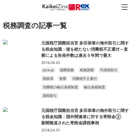
税務調査の記事一覧
元国税庁国際担当官 多田恭章の海外取引に関す
る税金知識：後を絶たない消費税不正還付～査
察による告発件数は過去５年間で最大
2019.08.20
pickup
国際税務
税務調査
不課税取引
国税局
査察
消費税不正還付
消費税の輸出免税制度
輸出免税制度
課税取引
元国税庁国際担当官 多田恭章の海外取引に関す
る税金知識：国外関連者に対する寄附金②
新聞報道された寄附金課税事例
2018.04.10