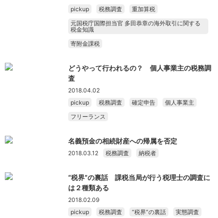
pickup
税務調査
重加算税
元国税庁国際担当官 多田恭章の海外取引に関する
税金知識
寄附金課税
どうやって行われるの？ 個人事業主の税務調
査
2018.04.02
pickup
税務調査
確定申告
個人事業主
フリーランス
名義預金の相続財産への帰属を否定
2018.03.12
税務調査
納税者
“税界”の裏話 課税当局が行う税理士の調査に
は２種類ある
2018.02.09
pickup
税務調査
“税界”の裏話
実態調査