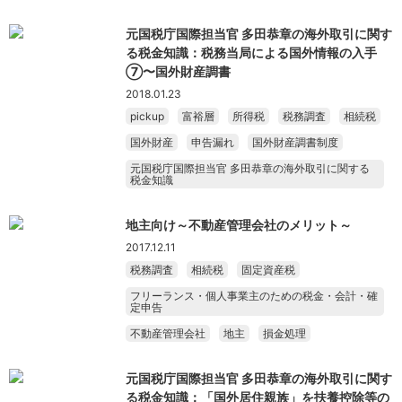
元国税庁国際担当官 多田恭章の海外取引に関す
る税金知識：税務当局による国外情報の入手
⑦〜国外財産調書
2018.01.23
pickup
富裕層
所得税
税務調査
相続税
国外財産
申告漏れ
国外財産調書制度
元国税庁国際担当官 多田恭章の海外取引に関する
税金知識
地主向け～不動産管理会社のメリット～
2017.12.11
税務調査
相続税
固定資産税
フリーランス・個人事業主のための税金・会計・確
定申告
不動産管理会社
地主
損金処理
元国税庁国際担当官 多田恭章の海外取引に関す
る税金知識：「国外居住親族」を扶養控除等の