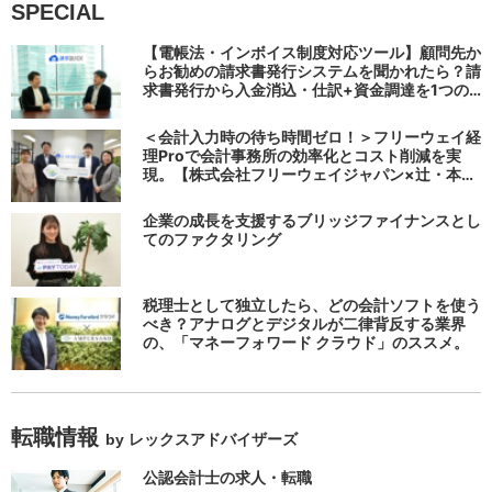
SPECIAL
【電帳法・インボイス制度対応ツール】顧問先か
らお勧めの請求書発行システムを聞かれたら？請
求書発行から入金消込・仕訳+資金調達を1つの
システムで完結する 「請求QUICK」の魅力に迫
る
＜会計入力時の待ち時間ゼロ！＞フリーウェイ経
理Proで会計事務所の効率化とコスト削減を実
現。【株式会社フリーウェイジャパン×辻・本郷
税理士法人（経理宅配便事業部）】
企業の成長を支援するブリッジファイナンスとし
てのファクタリング
税理士として独立したら、どの会計ソフトを使う
べき？アナログとデジタルが二律背反する業界
の、「マネーフォワード クラウド」のススメ。
転職情報
by レックスアドバイザーズ
公認会計士の求人・転職