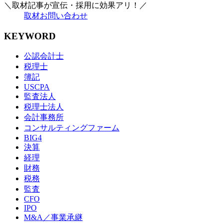
＼取材記事が宣伝・採用に効果アリ！／
取材お問い合わせ
KEYWORD
公認会計士
税理士
簿記
USCPA
監査法人
税理士法人
会計事務所
コンサルティングファーム
BIG4
決算
経理
財務
税務
監査
CFO
IPO
M&A／事業承継