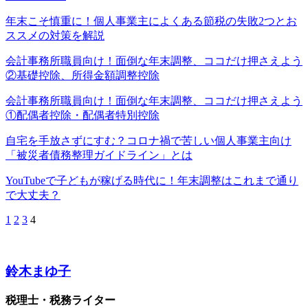
年末こそ慎重に！個人事業主によくある節税の失敗2つとお
ススメの対策を解説
会計事務所職員向け！面倒な年末調整、ココだけ押さえよう
②基礎控除、所得金額調整控除
会計事務所職員向け！面倒な年末調整、ココだけ押さえよう
①配偶者控除・配偶者特別控除
自宅を手放さずにすむ？コロナ禍で苦しい個人事業主向け
「被災者債務整理ガイドライン」とは
YouTubeで子どもが稼げる時代に！年末調整はこれまで通り
で大丈夫？
1
2
3
4
鈴木まゆ子
税理士・税務ライター