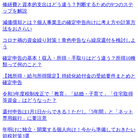
修繕費と資本的支出はどう違う？判断するための9つのステ
ップを解説
減価償却とは？個人事業主の確定申告向けに考え方や計算方
法をおさらい
コロナ禍の資金繰り対策！青色申告なら繰戻還付を検討しよ
う
確定申告の基本！収入・所得・手取りはどう違う？所得10種
類って何のこと？
【雑所得・給与所得限定】持続化給付金の受給要件まとめと
確定申告
令和3年度税制改正で「教育」「結婚・子育て」「住宅取得
等資金」はどうなった？
還付申告は1月1日からできる！ただし「5年間」と「ネット
専用銀行」に要注意
年明けに独立・開業する個人向け！今から準備しておきたい
節税対策3選