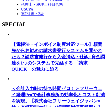
税理士・税理士科目合格
USCPA
簿記1級・2級
SPECIAL
【電帳法・インボイス制度対応ツール】顧問
先からお勧めの請求書発行システムを聞かれ
たら？請求書発行から入金消込・仕訳+資金調
達を1つのシステムで完結する 「請求
QUICK」の魅力に迫る
＜会計入力時の待ち時間ゼロ！＞フリーウェ
イ経理Proで会計事務所の効率化とコスト削減
を実現。【株式会社フリーウェイジャパン×