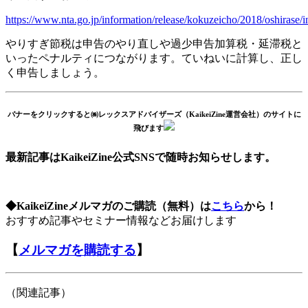
https://www.nta.go.jp/information/release/kokuzeicho/2018/oshirase/
やりすぎ節税は申告のやり直しや過少申告加算税・延滞税と
いったペナルティにつながります。ていねいに計算し、正し
く申告しましょう。
バナーをクリックすると㈱レックスアドバイザーズ（KaikeiZine運営会社）のサイトに
飛びます
最新記事はKaikeiZine公式SNSで随時お知らせします。
◆KaikeiZineメルマガのご購読（無料）は
こちら
から！
おすすめ記事やセミナー情報などお届けします
【
メルマガを購読する
】
（関連記事）