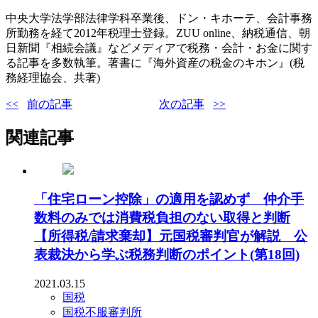
中央大学法学部法律学科卒業後、ドン・キホーテ、会計事務
所勤務を経て2012年税理士登録。ZUU online、納税通信、朝
日新聞『相続会議』などメディアで税務・会計・お金に関す
る記事を多数執筆。著書に『海外資産の税金のキホン』(税
務経理協会、共著)
前の記事
次の記事
関連記事
「住宅ローン控除」の適用を認めず 仲介手
数料のみでは消費税負担のない取得と判断
【所得税/請求棄却】元国税審判官が解説 公
表裁決から学ぶ税務判断のポイント(第18回)
2021.03.15
国税
国税不服審判所